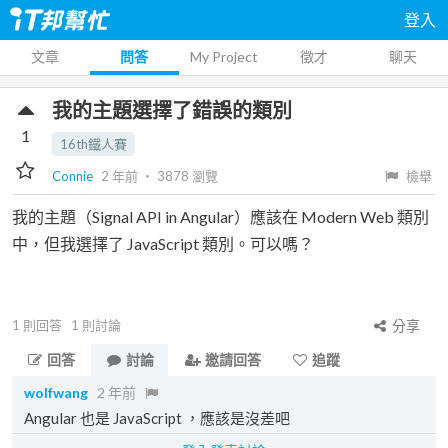
登入
文章
問答
My Project
徵才
聊天
我的主題選擇了錯誤的類別
1
16th鐵人賽
Connie
2 年前
‧
3878
瀏覽
檢舉
我的主題（Signal API in Angular）應該在 Modern Web 類別
中，但我選擇了 JavaScript 類別。可以嗎？
1
則回答
1
則討論
分享
回答
討論
邀請回答
追蹤
wolfwang
2 年前
Angular 也是 JavaScript ，應該是沒差吧