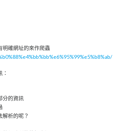
有明確網址的來作爬蟲
/%e5%b0%88%e4%bb%bb%e6%95%99%e5%b8%ab/
訊：
部分的資訊
過
法解析的呢？