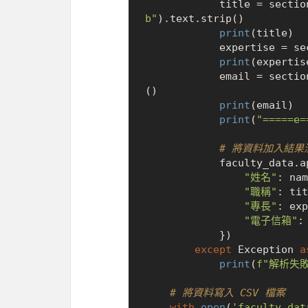
            title = 
b"
).text.strip()

print
(title)

            expertis
print
(expertise
            email = 
()

print
(email)

print
(
"=====e=
# 將資料加入結果
            faculty_data.append({

"姓名"
: nam
"職稱"
: tit
"專長"
: exp
"電子信箱"
:
            })

except
 Exception 
a
print
(
f"解析失敗
# 將資料寫入 CSV 檔案
with
open
(
'faculty_dat