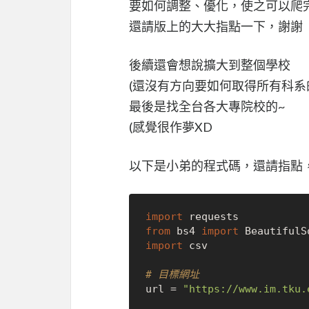
要如何調整、優化，使之可以爬
還請版上的大大指點一下，謝謝
後續還會想說擴大到整個學校
(還沒有方向要如何取得所有科系
最後是找全台各大專院校的~
(感覺很作夢XD
以下是小弟的程式碼，還請指點
import
from
 bs4 
import
import
 csv

# 目標網址
url = 
"https://www.im.tku.