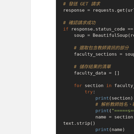
# 發送 GET 請求
response = requests.get(url
# 確認請求成功
if
 response.status_code ==
    soup = BeautifulSoup
# 選取包含教師資訊的部分
    faculty_sections = so
# 儲存結果的清單
    faculty_data = []

for
 section 
in
 faculty
try
:

print
(section)

# 解析教師姓名
print
(
"=====s=
            name = se
text.strip()

print
(name)
