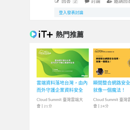
回答
2
討論
邀請回
登入發表討論
熱門推薦
雲端資料落地台灣，由內
瞬間整合網路安
而外守護企業資料安全
就像一個魔法！
Cloud Summit 臺灣雲端大
Cloud Summit 臺
會
|
會
|
21 分
24 分