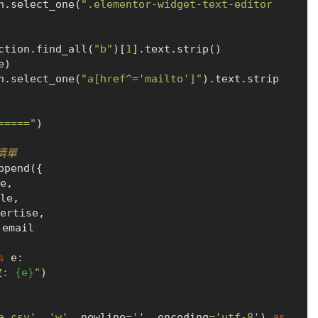
section.select_one(
".elementor-widget-text-editor 
e = section.find_all(
"b"
)[
1
].text.strip()

)

section.select_one(
"a[href^='mailto']"
).text.strip
====="
)

清單
e,

le,

ertise,

 email

s
 e:

: 
{e}
"
)

a.csv'
, 
'w'
, newline=
''
, encoding=
'utf-8'
) 
as