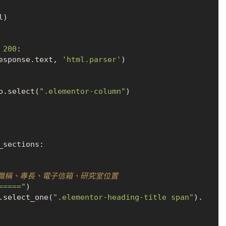
)

 
200
:

(response.text, 
'html.parser'
)

up.select(
".elementor-column"
)

_sections:

、職稱、專長、電子信箱、研究室位置
====="
)

ction.select_one(
".elementor-heading-title span"
).