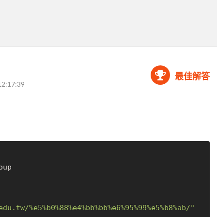
最佳解答
12:17:39
edu.tw/%e5%b0%88%e4%bb%bb%e6%95%99%e5%b8%ab/"