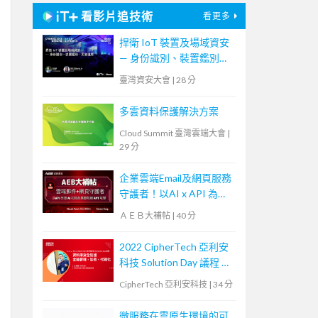
看影片追技術
看更多
捍衛 IoT 裝置及場域資安
— 身份識別、裝置鑑別、
災害還原
臺灣資安大會
|
28 分
多雲資料保護解決方案
Cloud Summit 臺灣雲端大會
|
29 分
企業雲端Email及網頁服務
守護者！以AI x API 為基
礎阻絕APT攻擊【宏碁資
ＡＥＢ大補帖
|
40 分
訊網路學堂】
2022 CipherTech 亞利安
科技 Solution Day 議程 —
資料庫安全防護，金鑰管
CipherTech 亞利安科技
|
34 分
理、加密、代碼化
微服務在雲原生環境的可