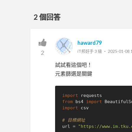
2 個回答
haward79
iT邦好手 3 級 ‧
2025-01-08 
2
試試看這個吧！
元素篩選是關鍵
import
from
 bs4 
import
import
 csv

# 目標網址
url = 
"https://www.im.tku.