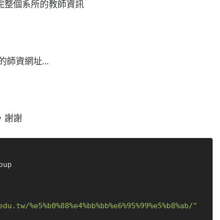
完整個系所的教師資訊
的師資網址…
，謝謝
edu.tw/%e5%b0%88%e4%bb%bb%e6%95%99%e5%b8%ab/"