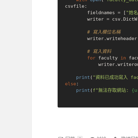
csvfile:

        fieldnames = [
"姓名
        writer = csv.DictWriter(csvfile, fieldnames=fieldnames)

# 寫入欄位名稱
        writer.writeheader()

# 寫入資料
for
 faculty 
in
 fac
            writer.writerow(faculty)

print
(
"資料已成功寫入 facu
else
:

print
(
f"無法存取網站: 
{u