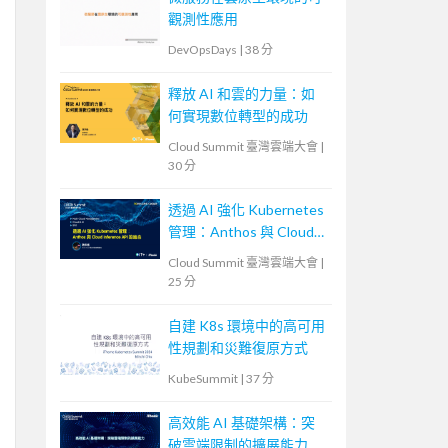
觀測性應用
DevOpsDays
|
38 分
釋放 AI 和雲的力量：如
何實現數位轉型的成功
Cloud Summit 臺灣雲端大會
|
30 分
透過 AI 強化 Kubernetes
管理：Anthos 與 Cloud
Inference API 的結合
Cloud Summit 臺灣雲端大會
|
25 分
自建 K8s 環境中的高可用
性規劃和災難復原方式
KubeSummit
|
37 分
高效能 AI 基礎架構：突
破雲端限制的擴展能力