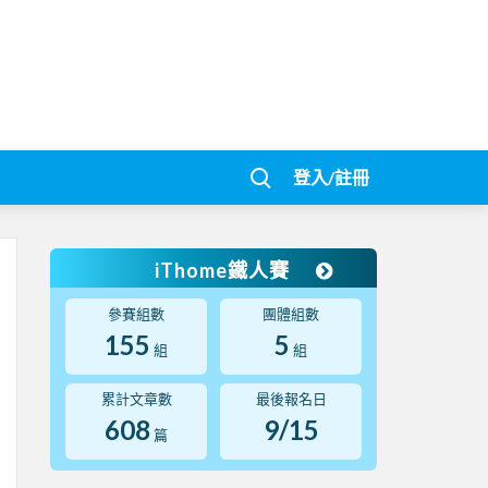
登入/註冊
iThome鐵人賽
參賽組數
團體組數
155
5
組
組
累計文章數
最後報名日
608
9/15
篇