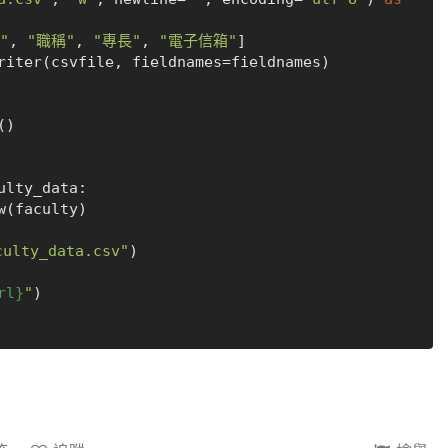
"
, 
"職稱"
, 
"專長"
, 
"電子信箱"
]

ulty_data:

lty_data.csv"
rl}
"
)
