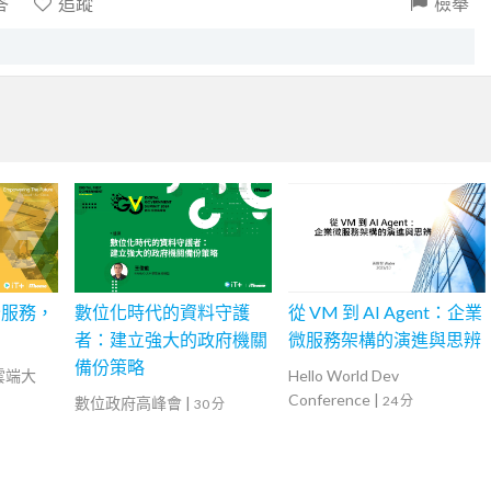
答
追蹤
檢舉
全服務，
數位化時代的資料守護
從 VM 到 AI Agent：企業
者：建立強大的政府機關
微服務架構的演進與思辨
備份策略
灣雲端大
Hello World Dev
Conference
|
24 分
數位政府高峰會
|
30 分