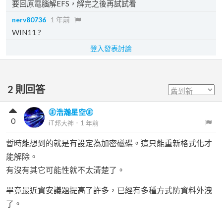
要回原電腦解EFS，解完之後再試試看
nerv80736
1 年前
WIN11 ?
登入發表討論
2
則回答
㊣浩瀚星空㊣
0
iT邦大神
．
1 年前
暫時能想到的就是有設定為加密磁碟。這只能重新格式化才
能解除。
有沒有其它可能性就不太清楚了。
畢竟最近資安議題提高了許多，已經有多種方式防資料外洩
了。