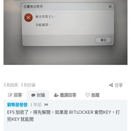
2
則回答
2
則討論
分享
回答
討論
邀請回答
追蹤
窮嘶發發發
1 年前
EFS 加密了，得先解開，如果是 BITLOCKER 會問KEY，打
完KEY 就能開