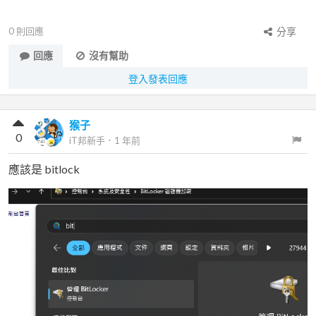
0
則回應
分享
回應
沒有幫助
登入發表回應
猴子
0
iT邦新手
．
1 年前
應該是 bitlock