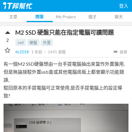
登入
文章
問答
My Project
徵才
聊天
M2 SSD 硬盤只能在指定電腦可讀問題
2
ssd
硬盤
外置
tlc2018
1 年前
‧
1641
瀏覽
檢舉
有一個M2 SSD硬盤想由一台手提電腦抽出來當作外置盤用,
但是無論接駁外置usb盒或其他電腦底板上都會顯示功能錯
誤,
駁回原本的手提電腦可正常使用,是否手提電腦上的設定導
致?