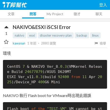
登入
文章
問答
My Project
徵才
聊天
NAKIVO&ESXI iSCSI Error
1
nakivo
esxi
disaster recovery plan
backup
linux
kawasun
1 年前
‧
2880
瀏覽
檢舉
環境
CentOS 
7
 & NAKIVO Ver_8
.0
.3
(VMKernel Releas
e Build 
24677879
)/ASUS D620MT

ESXI Ver_v11
.0
.3
(build 
92400
from
11
 Apr 
20
25
)/Device_HP 
400
NAKIVO 執行 Flash boot for VMware時出現此錯誤
Flash boot 
of
the
"TEST-VM"
 VM cannot be st