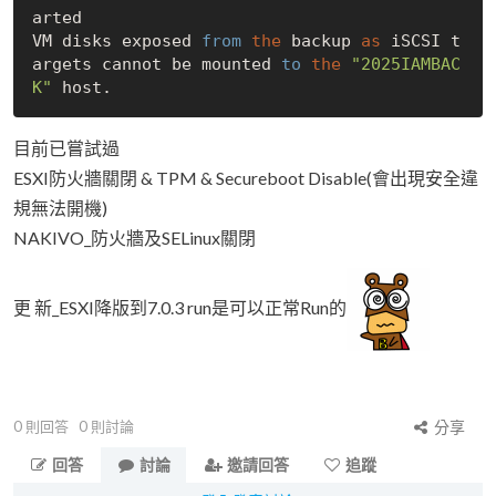
arted

VM disks exposed 
from
the
 backup 
as
 iSCSI t
argets cannot be mounted 
to
the
"2025IAMBAC
K"
目前已嘗試過
ESXI防火牆關閉 & TPM & Secureboot Disable(會出現安全違
規無法開機)
NAKIVO_防火牆及SELinux關閉
更 新_ESXI降版到7.0.3 run是可以正常Run的
0
則回答
0
則討論
分享
回答
討論
邀請回答
追蹤