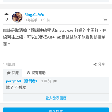
Ring.CL.Wu
0
iT邦新手
．
1 年前
應該是取消掉了遠端連線程式(mstsc.exe)釘選的小圖釘，連
線列往上縮，可以試者按Alt+Tab鍵試試能不能看到該控制
窗。
1
則回應
分享
回應
沒有幫助
perry168
（發問者）
1 年前
試了, 不成功
登入發表回應
登入回答