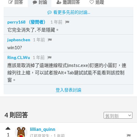
回答
討論
邀請回答
追蹤
看更多先前的討論...
perry168
（發問者）
1 年前
它完全消失了, 不是隱藏。
japhenchen
1 年前
win10?
Ring.CL.Wu
1 年前
應該是取消掉了遠端連線程式(mstsc.exe)釘選的小圖釘，連
線列往上縮，可以試者按Alt+Tab鍵試試能不能看到該控制
窗。
登入發表討論
4
則回答
lillian_quinn
1
iT邦見習生
．
1 年前