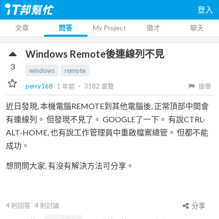
登入
文章
問答
My Project
徵才
聊天
Windows Remote後連線列不見
3
windows
remote
perry168
1 年前
‧
3182
瀏覽
檢舉
近日發現, 本機電腦REMOTE到其他電腦後, 正常頂部中間會
有連線列。 但發現不見了。 GOOGLE了一下。 有說CTRL-
ALT-HOME, 也有說工作管理員中重啟檔案總管。 但都不能
成功。
想問問大家, 有沒有解決方法可分享。
4
則回答
4
則討論
分享