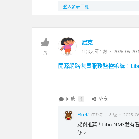
登入發表回應
尼克
iT邦大師 1 級 ‧
2025-06-20 
3
開源網路裝置服務監控系統：Libre
回應
1
分享
FireK
iT邦新手 3 級 ‧
2025-06
感謝推薦！LibreNMS
便。