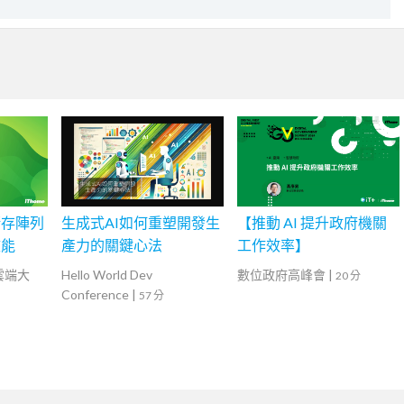
儲存陣列
生成式AI如何重塑開發生
【推動 AI 提升政府機關
效能
產力的關鍵心法
工作效率】
灣雲端大
Hello World Dev
數位政府高峰會
|
20 分
Conference
|
57 分