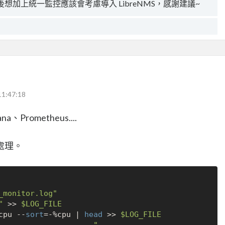
後想加上統一監控應該會考慮導入 LibreNMS，感謝建議~
11:47:18
rometheus....
處理。
_monitor.log"
"
 >> 
$LOG_FILE
cpu --
sort
=-%cpu | 
head
 >> 
$LOG_FILE