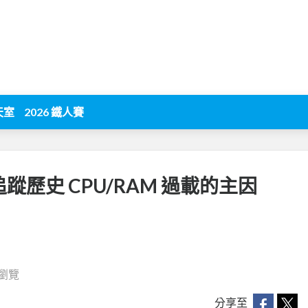
天室
2026 鐵人賽
追蹤歷史 CPU/RAM 過載的主因
 瀏覽
分享至