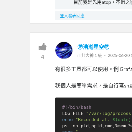
目前我是先用atop，不過之
登入發表回應
㊣浩瀚星空㊣
iT邦大神 1 級 ‧
2025-06-20 
4
有很多工具都可以使用。例 Grafana、P
我個人是簡單需求，是自行寫sh
#!/bin/bash
LOG_FILE=
"/var/log/process
echo
"Recorded at: 
$(date)
ps -eo pid,ppid,cmd,%mem,%