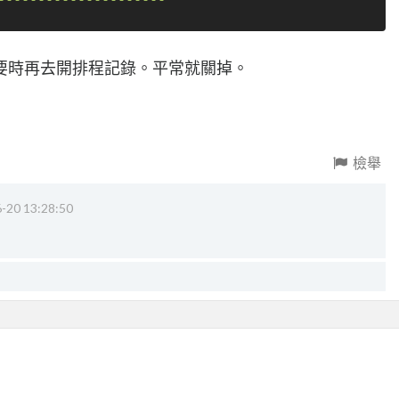
---------------------"
要時再去開排程記錄。平常就關掉。
檢舉
-20 13:28:50