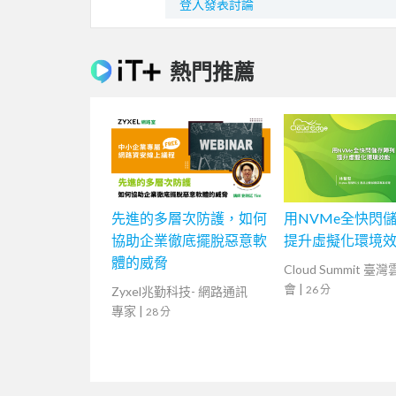
登入發表討論
熱門推薦
先進的多層次防護，如何
用NVMe全快閃
協助企業徹底擺脫惡意軟
提升虛擬化環境
體的威脅
Cloud Summit 臺
會
|
26 分
Zyxel兆勤科技- 網路通訊
專家
|
28 分