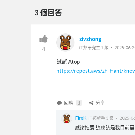
3 個回答
zivzhong
iT邦研究生 1 級 ‧
2025-06-2
4
試試 Atop
https://repost.aws/zh-Hant/know
回應
1
分享
FireK
iT邦新手 3 級 ‧
2025-06
感謝推薦!這應該是我目前需