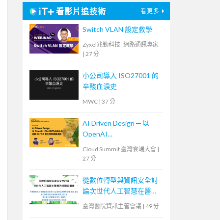
看影片追技術
看更多
Switch VLAN 設定教學
Zyxel兆勤科技- 網路通訊專家
|
27 分
小公司導入 ISO27001 的
辛酸血淚史
MWC
|
37 分
AI Driven Design ─ 以
OpenAI
(ChatGPT+DALL-E) 自動
Cloud Summit 臺灣雲端大會
|
CI/CD 產生特教網頁遊戲
27 分
從數位轉型與資訊安全討
論次世代人工智慧在醫療
的挑戰與機會
臺灣醫院資訊主管會議
|
49 分