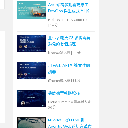
Arm 架構驅動雲端原生
DevOps 與生成式 AI 的創
新轉型：高效能、低功耗
Hello World Dev Conference
的雙贏實踐與成功案例
|
54 分
量化求職法 03 求職需要
避免的七個誤區
iThome鐵人賽
|
33 分
用 Web API 打造文件閱
讀器
iThome鐵人賽
|
38 分
機敏檔案軌跡稽核
Cloud Summit 臺灣雲端大會
|
30 分
NLWeb：從HTML到
Agentic Web的語意革命