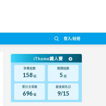
登入/註冊
iThome鐵人賽
參賽組數
團體組數
158
5
組
組
累計文章數
最後報名日
696
9/15
篇