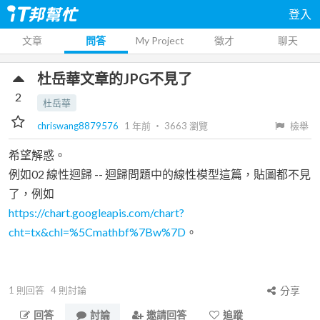
登入
文章
問答
My Project
徵才
聊天
杜岳華文章的JPG不見了
2
杜岳華
chriswang8879576
1 年前
‧
3663
瀏覽
檢舉
希望解惑。
例如02 線性迴歸 -- 迴歸問題中的線性模型這篇，貼圖都不見
了，例如
https://chart.googleapis.com/chart?
cht=tx&chl=%5Cmathbf%7Bw%7D
。
1
則回答
4
則討論
分享
回答
討論
邀請回答
追蹤