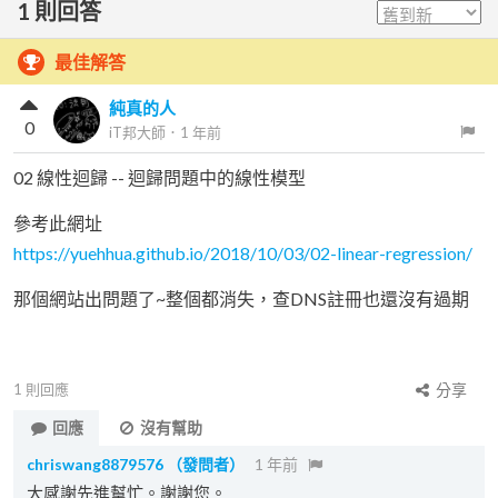
1
則回答
最佳解答
純真的人
0
iT邦大師
．
1 年前
02 線性迴歸 -- 迴歸問題中的線性模型
參考此網址
https://yuehhua.github.io/2018/10/03/02-linear-regression/
那個網站出問題了~整個都消失，查DNS註冊也還沒有過期
1
則回應
分享
回應
沒有幫助
chriswang8879576
（發問者）
1 年前
大感謝先進幫忙。謝謝您。