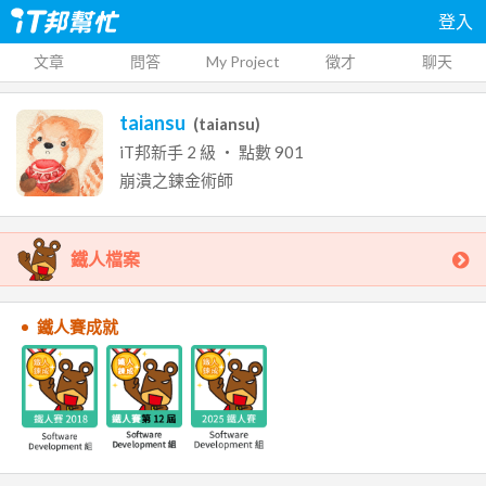
登入
文章
問答
My Project
徵才
聊天
taiansu
(
taiansu
)
iT邦新手
2
級 ‧ 點數
901
崩潰之鍊金術師
鐵人檔案
鐵人賽成就