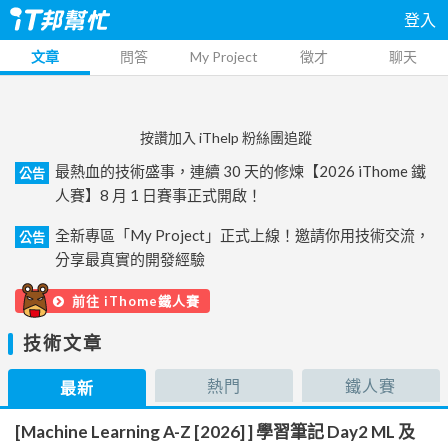
登入
文章
問答
My Project
徵才
聊天
按讚加入 iThelp 粉絲團追蹤
最熱血的技術盛事，連續 30 天的修煉【2026 iThome 鐵
公告
人賽】8 月 1 日賽事正式開啟！
全新專區「My Project」正式上線！邀請你用技術交流，
公告
分享最真實的開發經驗
前往 iThome鐵人賽
技術文章
熱門
鐵人賽
最新
[Machine Learning A-Z [2026] ] 學習筆記 Day2 ML 及