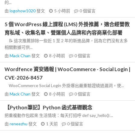
的...
由
logohow1020
發文
5 小時前
0
個留言
5 個 WordPress 線上課程 (LMS) 外掛推薦，適合經營教
育私域、收集名單、營運個人品牌和內容商業化部署
📝 這次推薦排除一些近 1 至 2 年的新進品牌，因為它們沒有太多
相關數據可供...
由
Mack Chan
發文
8 小時前
0
個留言
Wordfence 資安通報 | WooCommerce - Social Login |
CVE-2026-8457
WooCommerce Social Login 外掛爆出嚴重驗證繞過漏洞，使...
由
Mack Chan
發文
8 小時前
0
個留言
【Python筆記】Python 函式基礎觀念
把重複動作包起來 生活情境：每天打招呼 def say_hello():...
由
reneezhu
發文
1 天前
0
個留言