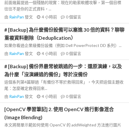
前面幾篇提過一個殘酷的現實：現在的勒索軟體攻擊，第一個目標
往往不是你的正式資料，...
由
RainPan
發文
4 小時前
0
個留言
# [Backup] 為什麼備份設備可以塞進 30 倍的資料？聊聊
重複資料刪除（Deduplication）
如果你看過企業級備份設備（例如 Dell PowerProtect DD 系列）...
由
RainPan
發文
4 小時前
0
個留言
# [Backup] 備份界最常被跳過的一步：還原演練，以及
為什麼「沒演練過的備份」等於沒備份
這個系列第4篇聊過「有備份不等於救得回來」，今天把這個主題收
尾：怎麼確定救得回來...
由
RainPan
發文
4 小時前
0
個留言
[OpenCV 學習筆記] 2. 使用 OpenCV 進行影像混合
(Image Blending)
本文將簡單示範如何使用 OpenCV 的 addWeighted 方法進行圖片