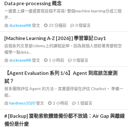
Data pre-processing 概念
一邊要上課一邊還要寫這個不容易! 整個machine learning分成三個
步...
由
duckravel48
發文
23 分鐘前
0
個留言
[Machine Learning A-Z [2026] ] 學習筆記 Day1
這個系列文章是Udemy上的課程延伸，因為我個人想趁著育嬰假空
檔學一點data...
由
duckravel48
發文
1 小時前
0
個留言
【Agent Evaluation 系列 1/6】Agent 到底該怎麼測
試？
很多團隊評估 Agent 的方法，其實還停留在評估 Chatbot。 準備一
組...
由
hardness1020
發文
2 小時前
1
個留言
# [Backup] 當勒索軟體連備份都不放過：Air Gap 與離線
備份是什麼