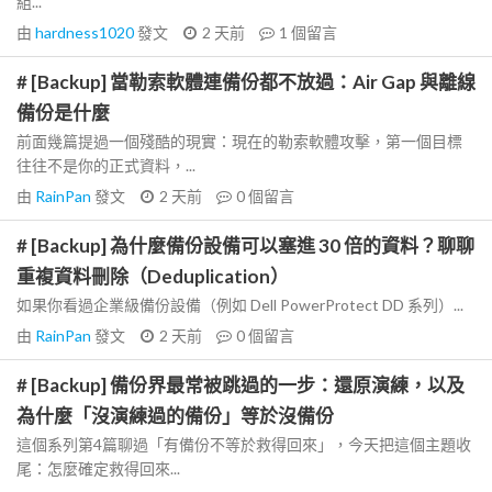
組...
由
hardness1020
發文
2 天前
1
個留言
# [Backup] 當勒索軟體連備份都不放過：Air Gap 與離線
備份是什麼
前面幾篇提過一個殘酷的現實：現在的勒索軟體攻擊，第一個目標
往往不是你的正式資料，...
由
RainPan
發文
2 天前
0
個留言
# [Backup] 為什麼備份設備可以塞進 30 倍的資料？聊聊
重複資料刪除（Deduplication）
如果你看過企業級備份設備（例如 Dell PowerProtect DD 系列）...
由
RainPan
發文
2 天前
0
個留言
# [Backup] 備份界最常被跳過的一步：還原演練，以及
為什麼「沒演練過的備份」等於沒備份
這個系列第4篇聊過「有備份不等於救得回來」，今天把這個主題收
尾：怎麼確定救得回來...