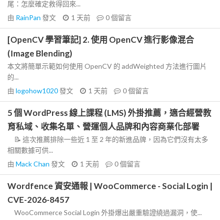
尾：怎麼確定救得回來...
由
RainPan
發文
1 天前
0
個留言
[OpenCV 學習筆記] 2. 使用 OpenCV 進行影像混合
(Image Blending)
本文將簡單示範如何使用 OpenCV 的 addWeighted 方法進行圖片
的...
由
logohow1020
發文
1 天前
0
個留言
5 個 WordPress 線上課程 (LMS) 外掛推薦，適合經營教
育私域、收集名單、營運個人品牌和內容商業化部署
📝 這次推薦排除一些近 1 至 2 年的新進品牌，因為它們沒有太多
相關數據可供...
由
Mack Chan
發文
1 天前
0
個留言
Wordfence 資安通報 | WooCommerce - Social Login |
CVE-2026-8457
WooCommerce Social Login 外掛爆出嚴重驗證繞過漏洞，使...