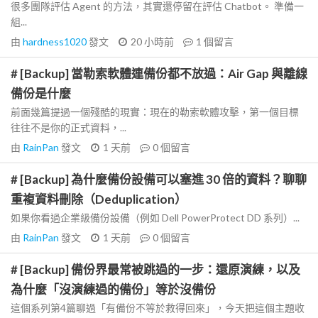
很多團隊評估 Agent 的方法，其實還停留在評估 Chatbot。 準備一
組...
由
hardness1020
發文
20 小時前
1
個留言
# [Backup] 當勒索軟體連備份都不放過：Air Gap 與離線
備份是什麼
前面幾篇提過一個殘酷的現實：現在的勒索軟體攻擊，第一個目標
往往不是你的正式資料，...
由
RainPan
發文
1 天前
0
個留言
# [Backup] 為什麼備份設備可以塞進 30 倍的資料？聊聊
重複資料刪除（Deduplication）
如果你看過企業級備份設備（例如 Dell PowerProtect DD 系列）...
由
RainPan
發文
1 天前
0
個留言
# [Backup] 備份界最常被跳過的一步：還原演練，以及
為什麼「沒演練過的備份」等於沒備份
這個系列第4篇聊過「有備份不等於救得回來」，今天把這個主題收