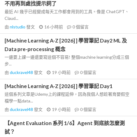
不用再到處找提示詞了
最近 AI 幾乎已經變成每天工作都會用到的工具。像是 ChatGPT、
Claud...
由
nlstudio
發文
16 小時前
0
個留言
[Machine Learning A-Z [2026] ] 學習筆記 Day2 ML 及
Data pre-processing 概念
一邊要上課一邊還要寫這個不容易! 整個machine learning分成三個
步...
由
duckravel48
發文
19 小時前
0
個留言
[Machine Learning A-Z [2026] ] 學習筆記 Day1
這個系列文章是Udemy上的課程延伸，因為我個人想趁著育嬰假空
檔學一點data...
由
duckravel48
發文
19 小時前
0
個留言
【Agent Evaluation 系列 1/6】Agent 到底該怎麼測
試？