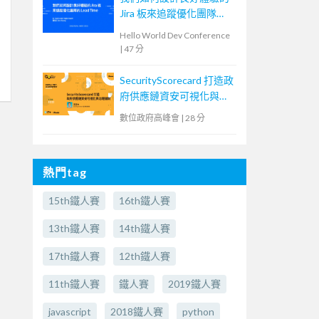
Jira 板來追蹤優化團隊
Lead Time
Hello World Dev Conference
|
47 分
SecurityScorecard 打造政
府供應鏈資安可視化與治
理機制
數位政府高峰會
|
28 分
熱門tag
15th鐵人賽
16th鐵人賽
13th鐵人賽
14th鐵人賽
17th鐵人賽
12th鐵人賽
11th鐵人賽
鐵人賽
2019鐵人賽
javascript
2018鐵人賽
python