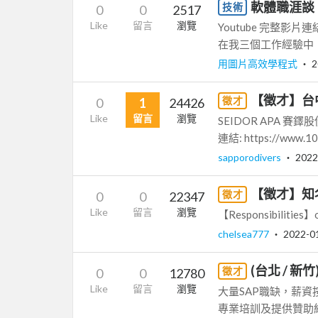
軟體職涯談
技術
0
0
2517
Like
留言
瀏覽
Youtube 完整影片連
在我三個工作經驗中：
用圖片高效學程式
‧
2
【徵才】台
徵才
0
1
24426
Like
留言
瀏覽
SEIDOR APA 賽鐸股份
連結: https://www.10.
sapporodivers
‧
2022
【徵才】知名外
徵才
0
0
22347
Like
留言
瀏覽
【Responsibilities】o D
chelsea777
‧
2022-0
(台北 / 新竹
徵才
0
0
12780
Like
留言
瀏覽
大量SAP職缺，薪
專業培訓及提供贊助給同