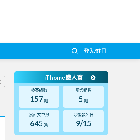
登入/註冊
iThome鐵人賽
蹤
參賽組數
團體組數
157
5
組
組
累計文章數
最後報名日
645
9/15
篇