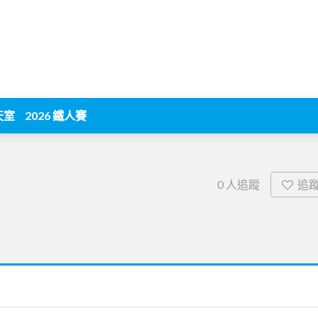
天室
2026 鐵人賽
追
0
人追蹤