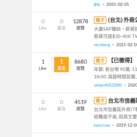
jlhk
‧
2021-02-05
(台北) 外商
徵才
0
0
12878
Like
留言
瀏覽
大量SAP職缺，薪
薪資可達$30-40K
nicoleng
‧
2021-02-0
【已徵得】【美
徵才
1
1
8680
Like
留言
瀏覽
年薪: 新台幣 90萬-1
18:00, 其餘時間若需
vivian4052000
‧
2020
台北市信義
徵才
0
0
4519
Like
留言
瀏覽
台北市信義區外商IT駐點, 
術難度不高, 但英文要敢說
lumcrow
‧
2019-12-0