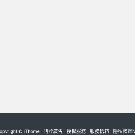
right ©
iThome
刊登廣告
授權服務
服務信箱
隱私權聲