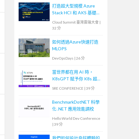
打造超大型規模 Azure
Stack HCI 和 AKS 基礎架
構
Cloud Summit 臺灣雲端大會
|
32 分
如何透過Azure快速打造
MLOPS
DevOpsDays
|
26 分
當世界都在用 AI 時，
K8sGPT 賦予你 K8s 超能
力
SRE CONFERENCE
|
39 分
BenchmarkDotNET 科學
化 .NET 應用效能調校
Hello World Dev Conference
|
39 分
我們如何設計良好體驗的