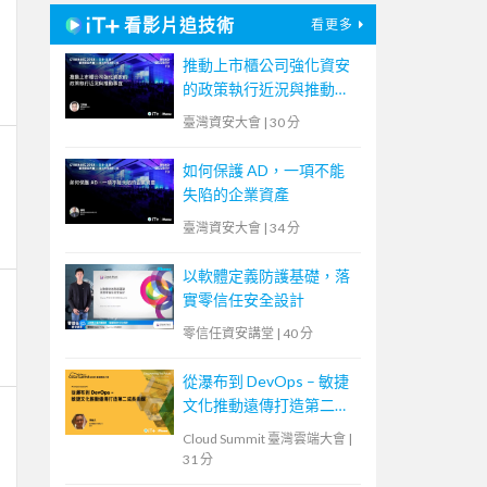
看影片追技術
看更多
推動上市櫃公司強化資安
的政策執行近況與推動事
宜
臺灣資安大會
|
30 分
如何保護 AD，一項不能
失陷的企業資產
臺灣資安大會
|
34 分
以軟體定義防護基礎，落
實零信任安全設計
零信任資安講堂
|
40 分
從瀑布到 DevOps – 敏捷
文化推動遠傳打造第二成
長曲線
Cloud Summit 臺灣雲端大會
|
31 分