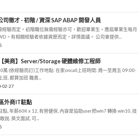
公司徵才 - 初階 / 資深 SAP ABAP 開發人員
資按經驗而定。初階職位無需經驗亦可，歡迎畢業生。應屆畢業生每月
 TWD。有相關經驗者依據資歷而定，詳情面議。 公司會提供...
5
商】Server/Storage 硬體維修工程師
10萬 (依經驗而訂)工作地點: 在家oncall上班時間: 周一至周五 09:00-
上班, 都算加班 職責...
-02-27
區外商IT駐點
年薪60K x 12, 有勞健保, 內容是協助user把win7 轉換 win10, 技
. 英文面試, 可...
5