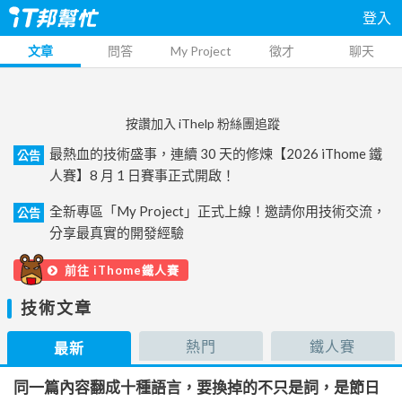
登入
文章
問答
My Project
徵才
聊天
按讚加入 iThelp 粉絲團追蹤
最熱血的技術盛事，連續 30 天的修煉【2026 iThome 鐵
公告
人賽】8 月 1 日賽事正式開啟！
全新專區「My Project」正式上線！邀請你用技術交流，
公告
分享最真實的開發經驗
前往 iThome鐵人賽
技術文章
熱門
鐵人賽
最新
同一篇內容翻成十種語言，要換掉的不只是詞，是節日