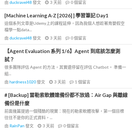
由
duckravel48
發文
3 天前
0
個留言
[Machine Learning A-Z [2026] ] 學習筆記 Day1
這個系列文章是Udemy上的課程延伸，因為我個人想趁著育嬰假空
檔學一點data...
由
duckravel48
發文
3 天前
0
個留言
【Agent Evaluation 系列 1/6】Agent 到底該怎麼測
試？
很多團隊評估 Agent 的方法，其實還停留在評估 Chatbot。 準備一
組...
由
hardness1020
發文
3 天前
1
個留言
# [Backup] 當勒索軟體連備份都不放過：Air Gap 與離線
備份是什麼
前面幾篇提過一個殘酷的現實：現在的勒索軟體攻擊，第一個目標
往往不是你的正式資料，...
由
RainPan
發文
3 天前
0
個留言