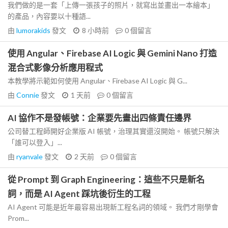
我們做的是一套「上傳一張孩子的照片，就寫出並畫出一本繪本」
的產品，內容要以十種語...
由
lumorakids
發文
8 小時前
0
個留言
使用 Angular、Firebase AI Logic 與 Gemini Nano 打造
混合式影像分析應用程式
本教學將示範如何使用 Angular、Firebase AI Logic 與 G...
由
Connie
發文
1 天前
0
個留言
AI 協作不是發帳號：企業要先畫出四條責任邊界
公司替工程師開好企業版 AI 帳號，治理其實還沒開始。 帳號只解決
「誰可以登入」...
由
ryanvale
發文
2 天前
0
個留言
從 Prompt 到 Graph Engineering：這些不只是新名
詞，而是 AI Agent 踩坑後衍生的工程
AI Agent 可能是近年最容易出現新工程名詞的領域。 我們才剛學會
Prom...