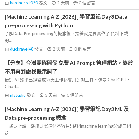
由
hardness1020
發文
2 天前
0
個留言
[Machine Learning A-Z [2026] ] 學習筆記 Day3 Data
pre-processing with Python
了解Data Pre-processing的概念後，接著就是要實作了 資料下載
的...
由
duckravel48
發文
2 天前
0
個留言
【分享】台灣團隊開發 免費 AI Prompt 管理網站，終於
不用再到處找提示詞了
最近 AI 幾乎已經變成每天工作都會用到的工具。像是 ChatGPT、
Claud...
由
nlstudio
發文
3 天前
0
個留言
[Machine Learning A-Z [2026] ] 學習筆記 Day2 ML 及
Data pre-processing 概念
一邊要上課一邊還要寫這個不容易! 整個machine learning分成三個
步...