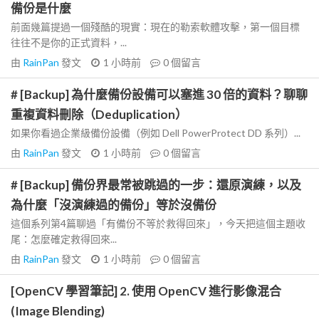
備份是什麼
前面幾篇提過一個殘酷的現實：現在的勒索軟體攻擊，第一個目標
往往不是你的正式資料，...
由
RainPan
發文
1 小時前
0
個留言
# [Backup] 為什麼備份設備可以塞進 30 倍的資料？聊聊
重複資料刪除（Deduplication）
如果你看過企業級備份設備（例如 Dell PowerProtect DD 系列）...
由
RainPan
發文
1 小時前
0
個留言
# [Backup] 備份界最常被跳過的一步：還原演練，以及
為什麼「沒演練過的備份」等於沒備份
這個系列第4篇聊過「有備份不等於救得回來」，今天把這個主題收
尾：怎麼確定救得回來...
由
RainPan
發文
1 小時前
0
個留言
[OpenCV 學習筆記] 2. 使用 OpenCV 進行影像混合
(Image Blending)