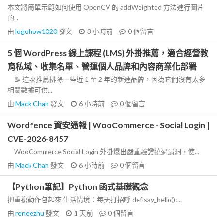
本文將簡單示範如何使用 OpenCV 的 addWeighted 方法進行圖片
的...
由
logohow1020
發文
3 小時前
0
個留言
5 個 WordPress 線上課程 (LMS) 外掛推薦，適合經營教
育私域、收集名單、營運個人品牌和內容商業化部署
📝 這次推薦排除一些近 1 至 2 年的新進品牌，因為它們沒有太多
相關數據可供...
由
Mack Chan
發文
6 小時前
0
個留言
Wordfence 資安通報 | WooCommerce - Social Login |
CVE-2026-8457
WooCommerce Social Login 外掛爆出嚴重驗證繞過漏洞，使...
由
Mack Chan
發文
6 小時前
0
個留言
【Python筆記】Python 函式基礎觀念
把重複動作包起來 生活情境：每天打招呼 def say_hello():...
由
reneezhu
發文
1 天前
0
個留言