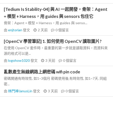
[Tedium Is Stability-04] 與 AI 一起開發，骨架：Agent
= 模型 + Harness，用 guides 與 sensors 包住它
骨架：Agent = 模型 + Harness，用 guides 與 senso...
由
enjtorian
發文
2 天前
0
個留言
[OpenCV 學習筆記] 1. 如何使用 OpenCV 讀取圖片?
在使用 OpenCV 套件時，最重要的第一步就是讀取資料，而資料來
源的格式可以是...
由
logohow1020
發文
3 天前
0
個留言
亂數產生無線網路上網密碼 wifi pin code
密碼開通有時效性, 如1~3個月 密碼使用後,有時效性, 如1~7天. 同組
密...
由
林門神JanusLin
發文
3 天前
0
個留言