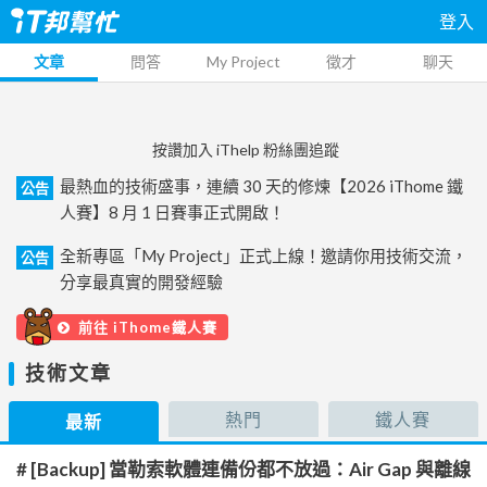
登入
文章
問答
My Project
徵才
聊天
按讚加入 iThelp 粉絲團追蹤
最熱血的技術盛事，連續 30 天的修煉【2026 iThome 鐵
公告
人賽】8 月 1 日賽事正式開啟！
全新專區「My Project」正式上線！邀請你用技術交流，
公告
分享最真實的開發經驗
前往 iThome鐵人賽
技術文章
熱門
鐵人賽
最新
# [Backup] 當勒索軟體連備份都不放過：Air Gap 與離線