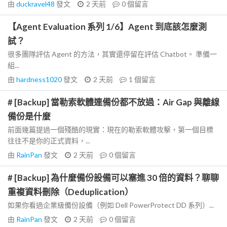
由
duckravel48
發文
2 天前
0
個留言
【Agent Evaluation 系列 1/6】Agent 到底該怎麼測
試？
很多團隊評估 Agent 的方法，其實還停留在評估 Chatbot。 準備一
組...
由
hardness1020
發文
2 天前
1
個留言
# [Backup] 當勒索軟體連備份都不放過：Air Gap 與離線
備份是什麼
前面幾篇提過一個殘酷的現實：現在的勒索軟體攻擊，第一個目標
往往不是你的正式資料，...
由
RainPan
發文
2 天前
0
個留言
# [Backup] 為什麼備份設備可以塞進 30 倍的資料？聊聊
重複資料刪除（Deduplication）
如果你看過企業級備份設備（例如 Dell PowerProtect DD 系列）...
由
RainPan
發文
2 天前
0
個留言