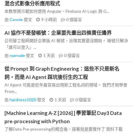
混合式影像分析應用程式
本教學將示範如何使用 Angular、Firebase AI Logic 與 G...
由
Connie
發文
9 小時前
0
個留言
AI 協作不是發帳號：企業要先畫出四條責任邊界
公司替工程師開好企業版 AI 帳號，治理其實還沒開始。 帳號只解決
「誰可以登入」...
由
ryanvale
發文
1 天前
0
個留言
從 Prompt 到 Graph Engineering：這些不只是新名
詞，而是 AI Agent 踩坑後衍生的工程
AI Agent 可能是近年最容易出現新工程名詞的領域。 我們才剛學會
Prom...
由
hardness1020
發文
1 天前
0
個留言
[Machine Learning A-Z [2026] ] 學習筆記 Day3 Data
pre-processing with Python
了解Data Pre-processing的概念後，接著就是要實作了 資料下載