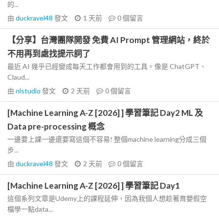
的...
由
duckravel48
發文
1 天前
0
個留言
【分享】台灣團隊開發 免費 AI Prompt 管理網站，終於
不用再到處找提示詞了
最近 AI 幾乎已經變成每天工作都會用到的工具。像是 ChatGPT、
Claud...
由
nlstudio
發文
2 天前
0
個留言
[Machine Learning A-Z [2026] ] 學習筆記 Day2 ML 及
Data pre-processing 概念
一邊要上課一邊還要寫這個不容易! 整個machine learning分成三個
步...
由
duckravel48
發文
2 天前
0
個留言
[Machine Learning A-Z [2026] ] 學習筆記 Day1
這個系列文章是Udemy上的課程延伸，因為我個人想趁著育嬰假空
檔學一點data...