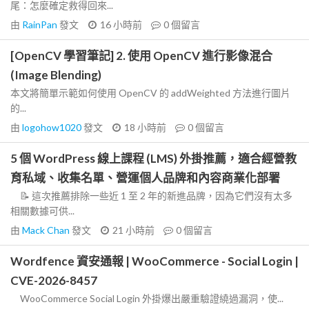
尾：怎麼確定救得回來...
由
RainPan
發文
16 小時前
0
個留言
[OpenCV 學習筆記] 2. 使用 OpenCV 進行影像混合
(Image Blending)
本文將簡單示範如何使用 OpenCV 的 addWeighted 方法進行圖片
的...
由
logohow1020
發文
18 小時前
0
個留言
5 個 WordPress 線上課程 (LMS) 外掛推薦，適合經營教
育私域、收集名單、營運個人品牌和內容商業化部署
📝 這次推薦排除一些近 1 至 2 年的新進品牌，因為它們沒有太多
相關數據可供...
由
Mack Chan
發文
21 小時前
0
個留言
Wordfence 資安通報 | WooCommerce - Social Login |
CVE-2026-8457
WooCommerce Social Login 外掛爆出嚴重驗證繞過漏洞，使...