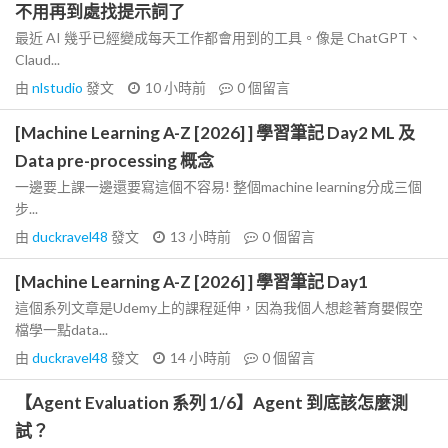
不用再到處找提示詞了
最近 AI 幾乎已經變成每天工作都會用到的工具。像是 ChatGPT、
Claud...
由
nlstudio
發文
10 小時前
0
個留言
[Machine Learning A-Z [2026] ] 學習筆記 Day2 ML 及
Data pre-processing 概念
一邊要上課一邊還要寫這個不容易! 整個machine learning分成三個
步...
由
duckravel48
發文
13 小時前
0
個留言
[Machine Learning A-Z [2026] ] 學習筆記 Day1
這個系列文章是Udemy上的課程延伸，因為我個人想趁著育嬰假空
檔學一點data...
由
duckravel48
發文
14 小時前
0
個留言
【Agent Evaluation 系列 1/6】Agent 到底該怎麼測
試？