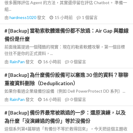
很多團隊評估 Agent 的方法，其實還停留在評估 Chatbot。 準備一
組...
由
hardness1020
發文
15 小時前
1
個留言
# [Backup] 當勒索軟體連備份都不放過：Air Gap 與離線
備份是什麼
前面幾篇提過一個殘酷的現實：現在的勒索軟體攻擊，第一個目標
往往不是你的正式資料，...
由
RainPan
發文
16 小時前
0
個留言
# [Backup] 為什麼備份設備可以塞進 30 倍的資料？聊聊
重複資料刪除（Deduplication）
如果你看過企業級備份設備（例如 Dell PowerProtect DD 系列）...
由
RainPan
發文
16 小時前
0
個留言
# [Backup] 備份界最常被跳過的一步：還原演練，以及
為什麼「沒演練過的備份」等於沒備份
這個系列第4篇聊過「有備份不等於救得回來」，今天把這個主題收