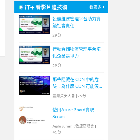
看影片追技術
看更多
設備維運管理平台助力實
踐社會責任
29 分
行動倉儲物流管理平台 強
化企業競爭力
29 分
那些隱藏在 CDN 中的危
險：為什麼 CDN 可能沒
有你想的那麼安全
臺灣資安大會
|
25 分
使用Azure Board實現
Scrum
Agile Summit 敏捷高峰會
|
41 分