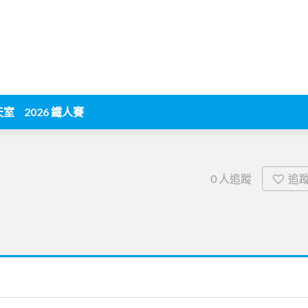
天室
2026 鐵人賽
追
0
人追蹤