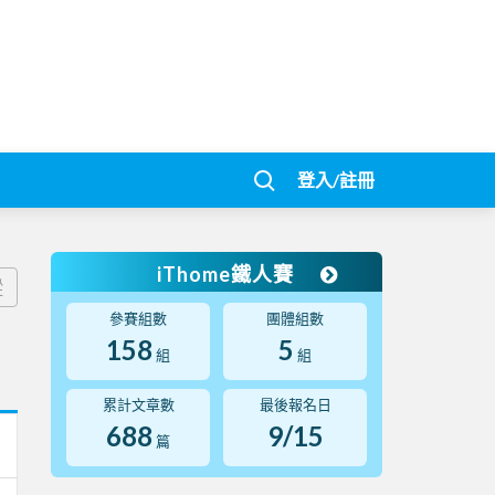
登入/註冊
iThome鐵人賽
蹤
參賽組數
團體組數
158
5
組
組
累計文章數
最後報名日
688
9/15
篇