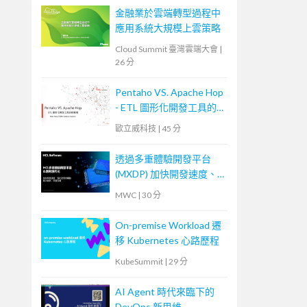
金融業於雲端轉型過程中
應用系統大規模上雲策略
Cloud Summit 臺灣雲端大會
|
26 分
Pentaho VS. Apache Hop
- ETL 圖形化開發工具的
新戰場
歐立威科技
|
45 分
透過多重體驗開發平台
(MXDP) 加快開發速度、
強化使用者體驗
MWC
|
30 分
On-premise Workload 遷
移 Kubernetes 心路歷程
KubeSummit
|
29 分
AI Agent 時代來臨下的
DevOps 新思維