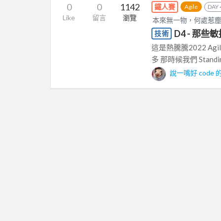
0
0
1142
鐵人賽
Agile
DAY 
Like
留言
瀏覽
本來無一物，何處惹
D4 - 那些
技術
這是熱騰騰2022 Ag
多 那時候我們 Stand
說一嘴好 code