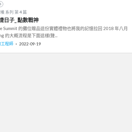
4
塵埃
系列 第
4
篇
敏捷日子_ 點數戰神
ile Summit 的攤位贈品這份實體禮物也將我的記憶拉回 2018 年八月
ing 的大概流程是下面這樣(聲...
 的工程師
‧
2022-09-19