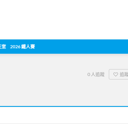
天室
2026 鐵人賽
追
0
人追蹤