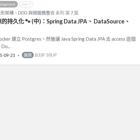
elopment
DAY 7
六邊形架構、DDD 與微服務整合
系列 第
7
篇
的持久化 🐾 (中)：Spring Data JPA、 DataSource、
r 建立 Postgres，然後讓 Java Spring Data JPA 去 access 這個
o...
5-09-21
‧
B33F 50UP
團隊