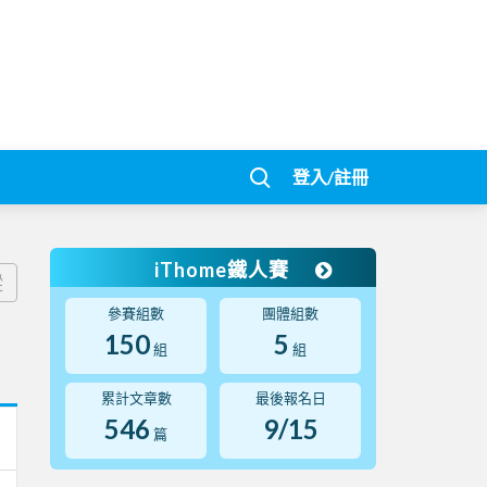
登入/註冊
iThome鐵人賽
蹤
參賽組數
團體組數
150
5
組
組
累計文章數
最後報名日
546
9/15
篇