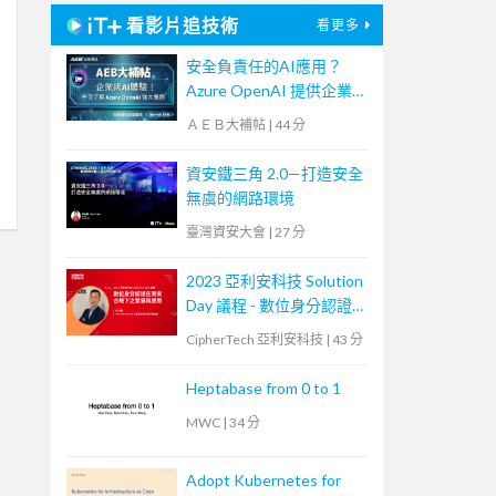
看影片追技術
看更多
安全負責任的AI應用？
Azure OpenAI 提供企業
級AI體驗！【宏碁資訊網
ＡＥＢ大補帖
|
44 分
路學堂】
資安鐵三角 2.0—打造安全
無虞的網路環境
臺灣資安大會
|
27 分
2023 亞利安科技 Solution
Day 議程 - 數位身分認證
在資安合規下之發展與應
CipherTech 亞利安科技
|
43 分
用
Heptabase from 0 to 1
MWC
|
34 分
Adopt Kubernetes for