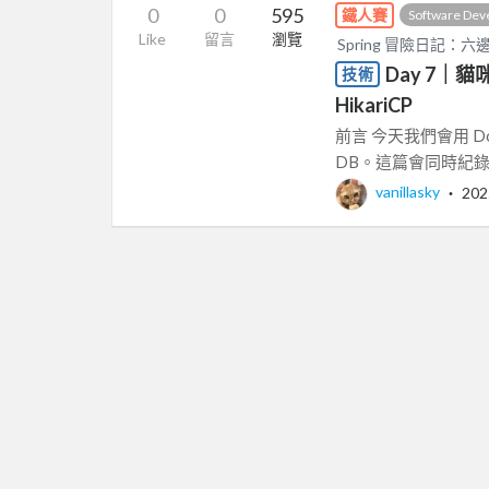
0
0
595
鐵人賽
Software Dev
Like
留言
瀏覽
Spring 冒險日記：
Day 7｜貓咪
技術
HikariCP
前言 今天我們會用 Docke
DB。這篇會同時紀錄 D
vanillasky
‧
202