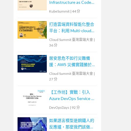
Infrastructure as Code
(打造以 K8S 為底層的 IaC
KubeSummit
|
44 分
系統）
打造雲端資料智能化整合
平台：利用 Multi-cloud
Data、Databricks ETL 和
Cloud Summit 臺灣雲端大會
|
AI 加速數據價值創造
36 分
居安思危不如行災難備
援：AWS 災備實踐勝於空
談
Cloud Summit 臺灣雲端大會
|
27 分
【工作坊】實戰：引入
Azure DevOps Service 的
團隊探險三部曲
DevOpsDays
|
92 分
如果語言模型是鋼鐵人的
反應爐，那麼我們該做的