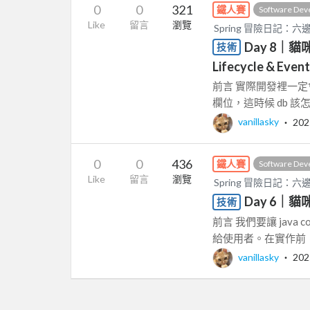
0
0
321
鐵人賽
Software Dev
Like
留言
瀏覽
Spring 冒險日記：
Day 8｜貓咪
技術
Lifecycle & Event
前言 實際開發裡一定
欄位，這時候 db 該怎麼
vanillasky
‧
202
0
0
436
鐵人賽
Software Dev
Like
留言
瀏覽
Spring 冒險日記：
Day 6｜貓咪
技術
前言 我們要讓 java 
給使用者。在實作前，先
vanillasky
‧
202