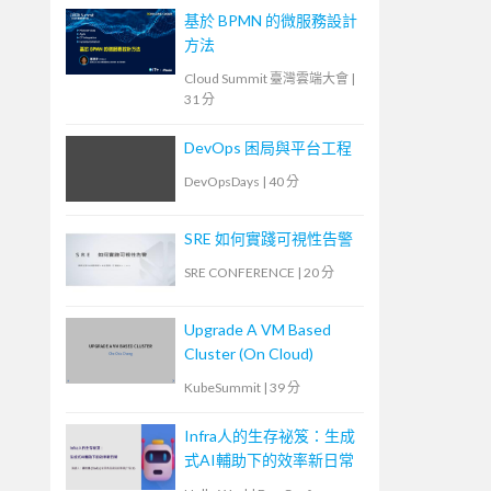
基於 BPMN 的微服務設計
方法
Cloud Summit 臺灣雲端大會
|
31 分
DevOps 困局與平台工程
DevOpsDays
|
40 分
SRE 如何實踐可視性告警
SRE CONFERENCE
|
20 分
Upgrade A VM Based
Cluster (On Cloud)
KubeSummit
|
39 分
Infra人的生存祕笈：生成
式AI輔助下的效率新日常