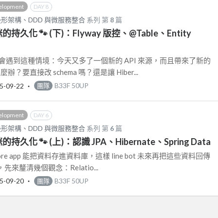
elopment
DAY 8
六邊形架構、DDD 與微服務整合
系列 第
8
篇
的持久化 🐾 (下)：Flyway 版控、@Table、Entity
會遇到這種情境：今天又多了一個新的 API 來源，而且帶來了新的
辦？要直接改 schema 嗎？還是讓 Hiber...
5-09-22
‧
B33F 50UP
團隊
elopment
DAY 6
六邊形架構、DDD 與微服務整合
系列 第
6
篇
的持久化 🐾 (上)：認識 JPA、Hibernate、Spring Data
core app 能把資料存進資料庫，這樣 line bot 未來再把這些資料回傳
來釐清幾個觀念：Relatio...
5-09-20
‧
B33F 50UP
團隊