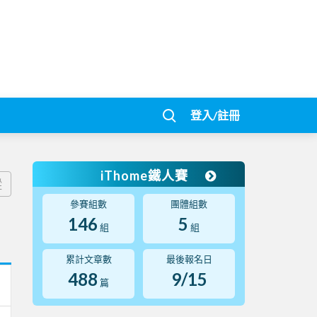
登入/註冊
iThome鐵人賽
蹤
參賽組數
團體組數
146
5
組
組
累計文章數
最後報名日
488
9/15
篇