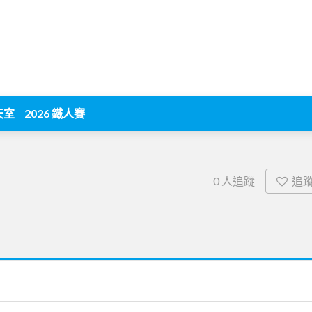
天室
2026 鐵人賽
追
0
人追蹤