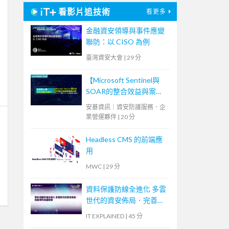
看影片追技術
看更多
金融資安領導與事件應變
聯防：以 CISO 為例
臺灣資安大會
|
29 分
【Microsoft Sentinel與
SOAR的整合效益與案例
分享】
安碁資訊｜資安防護服務．企
業營運夥伴
|
20 分
Headless CMS 的前端應
用
MWC
|
29 分
資料保護防線全進化 多雲
世代的資安佈局．完善資
料保護架構
IT EXPLAINED
|
45 分