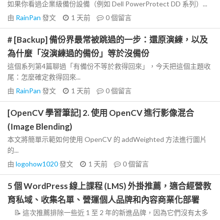
如果你看過企業級備份設備（例如 Dell PowerProtect DD 系列）...
由
RainPan
發文
1 天前
0
個留言
# [Backup] 備份界最常被跳過的一步：還原演練，以及
為什麼「沒演練過的備份」等於沒備份
這個系列第4篇聊過「有備份不等於救得回來」，今天把這個主題收
尾：怎麼確定救得回來...
由
RainPan
發文
1 天前
0
個留言
[OpenCV 學習筆記] 2. 使用 OpenCV 進行影像混合
(Image Blending)
本文將簡單示範如何使用 OpenCV 的 addWeighted 方法進行圖片
的...
由
logohow1020
發文
1 天前
0
個留言
5 個 WordPress 線上課程 (LMS) 外掛推薦，適合經營教
育私域、收集名單、營運個人品牌和內容商業化部署
📝 這次推薦排除一些近 1 至 2 年的新進品牌，因為它們沒有太多