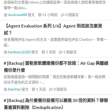
這個系列文章是Udemy上的課程延伸，因為我個人想趁著育嬰假空
檔學一點data...
由
duckravel48
發文
21 小時前
0
個留言
【Agent Evaluation 系列 1/6】Agent 到底該怎麼測
試？
很多團隊評估 Agent 的方法，其實還停留在評估 Chatbot。 準備一
組...
由
hardness1020
發文
1 天前
1
個留言
# [Backup] 當勒索軟體連備份都不放過：Air Gap 與離線
備份是什麼
前面幾篇提過一個殘酷的現實：現在的勒索軟體攻擊，第一個目標
往往不是你的正式資料，...
由
RainPan
發文
1 天前
0
個留言
# [Backup] 為什麼備份設備可以塞進 30 倍的資料？聊聊
重複資料刪除（Deduplication）