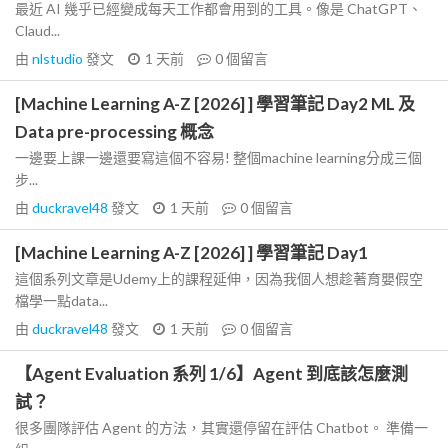
最近 AI 幾乎已經變成每天工作都會用到的工具。像是 ChatGPT、
Claud...
由
nlstudio
發文
1 天前
0
個留言
[Machine Learning A-Z [2026] ] 學習筆記 Day2 ML 及
Data pre-processing 概念
一邊要上課一邊還要寫這個不容易! 整個machine learning分成三個
步...
由
duckravel48
發文
1 天前
0
個留言
[Machine Learning A-Z [2026] ] 學習筆記 Day1
這個系列文章是Udemy上的課程延伸，因為我個人想趁著育嬰假空
檔學一點data...
由
duckravel48
發文
1 天前
0
個留言
【Agent Evaluation 系列 1/6】Agent 到底該怎麼測
試？
很多團隊評估 Agent 的方法，其實還停留在評估 Chatbot。 準備一