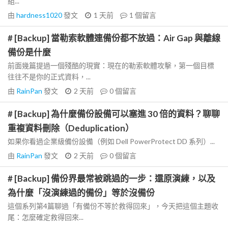
組...
由
hardness1020
發文
1 天前
1
個留言
# [Backup] 當勒索軟體連備份都不放過：Air Gap 與離線
備份是什麼
前面幾篇提過一個殘酷的現實：現在的勒索軟體攻擊，第一個目標
往往不是你的正式資料，...
由
RainPan
發文
2 天前
0
個留言
# [Backup] 為什麼備份設備可以塞進 30 倍的資料？聊聊
重複資料刪除（Deduplication）
如果你看過企業級備份設備（例如 Dell PowerProtect DD 系列）...
由
RainPan
發文
2 天前
0
個留言
# [Backup] 備份界最常被跳過的一步：還原演練，以及
為什麼「沒演練過的備份」等於沒備份
這個系列第4篇聊過「有備份不等於救得回來」，今天把這個主題收
尾：怎麼確定救得回來...