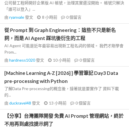
公司替工程師開好企業版 AI 帳號，治理其實還沒開始。 帳號只解決
「誰可以登入」...
由
ryanvale
發文
8 小時前
0
個留言
從 Prompt 到 Graph Engineering：這些不只是新名
詞，而是 AI Agent 踩坑後衍生的工程
AI Agent 可能是近年最容易出現新工程名詞的領域。 我們才剛學會
Prom...
由
hardness1020
發文
10 小時前
0
個留言
[Machine Learning A-Z [2026] ] 學習筆記 Day3 Data
pre-processing with Python
了解Data Pre-processing的概念後，接著就是要實作了 資料下載
的...
由
duckravel48
發文
13 小時前
0
個留言
【分享】台灣團隊開發 免費 AI Prompt 管理網站，終於
不用再到處找提示詞了