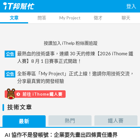
登入
文章
問答
My Project
徵才
聊天
按讚加入 iThelp 粉絲團追蹤
最熱血的技術盛事，連續 30 天的修煉【2026 iThome 鐵
公告
人賽】8 月 1 日賽事正式開啟！
全新專區「My Project」正式上線！邀請你用技術交流，
公告
分享最真實的開發經驗
前往 iThome鐵人賽
技術文章
熱門
鐵人賽
最新
AI 協作不是發帳號：企業要先畫出四條責任邊界