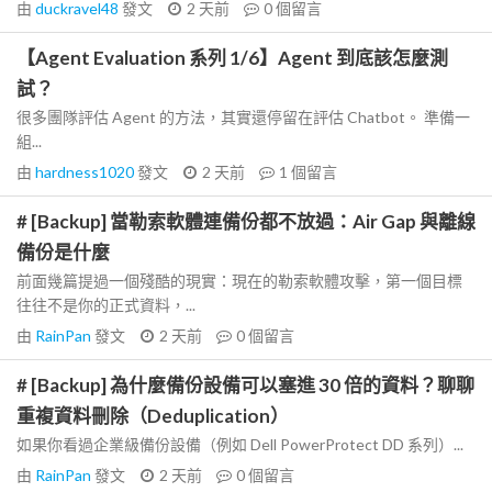
由
duckravel48
發文
2 天前
0
個留言
【Agent Evaluation 系列 1/6】Agent 到底該怎麼測
試？
很多團隊評估 Agent 的方法，其實還停留在評估 Chatbot。 準備一
組...
由
hardness1020
發文
2 天前
1
個留言
# [Backup] 當勒索軟體連備份都不放過：Air Gap 與離線
備份是什麼
前面幾篇提過一個殘酷的現實：現在的勒索軟體攻擊，第一個目標
往往不是你的正式資料，...
由
RainPan
發文
2 天前
0
個留言
# [Backup] 為什麼備份設備可以塞進 30 倍的資料？聊聊
重複資料刪除（Deduplication）
如果你看過企業級備份設備（例如 Dell PowerProtect DD 系列）...
由
RainPan
發文
2 天前
0
個留言