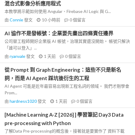
混合式影像分析應用程式
本教學將示範如何使用 Angular、Firebase AI Logic 與 G...
由
Connie
發文
10 小時前
0
個留言
AI 協作不是發帳號：企業要先畫出四條責任邊界
公司替工程師開好企業版 AI 帳號，治理其實還沒開始。 帳號只解決
「誰可以登入」...
由
ryanvale
發文
1 天前
0
個留言
從 Prompt 到 Graph Engineering：這些不只是新名
詞，而是 AI Agent 踩坑後衍生的工程
AI Agent 可能是近年最容易出現新工程名詞的領域。 我們才剛學會
Prom...
由
hardness1020
發文
1 天前
0
個留言
[Machine Learning A-Z [2026] ] 學習筆記 Day3 Data
pre-processing with Python
了解Data Pre-processing的概念後，接著就是要實作了 資料下載