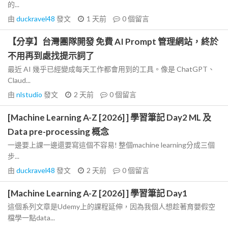
的...
由
duckravel48
發文
1 天前
0
個留言
【分享】台灣團隊開發 免費 AI Prompt 管理網站，終於
不用再到處找提示詞了
最近 AI 幾乎已經變成每天工作都會用到的工具。像是 ChatGPT、
Claud...
由
nlstudio
發文
2 天前
0
個留言
[Machine Learning A-Z [2026] ] 學習筆記 Day2 ML 及
Data pre-processing 概念
一邊要上課一邊還要寫這個不容易! 整個machine learning分成三個
步...
由
duckravel48
發文
2 天前
0
個留言
[Machine Learning A-Z [2026] ] 學習筆記 Day1
這個系列文章是Udemy上的課程延伸，因為我個人想趁著育嬰假空
檔學一點data...