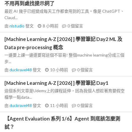
不用再到處找提示詞了
最近 AI 幾乎已經變成每天工作都會用到的工具。像是 ChatGPT、
Claud...
由
nlstudio
發文
8 小時前
0
個留言
[Machine Learning A-Z [2026] ] 學習筆記 Day2 ML 及
Data pre-processing 概念
一邊要上課一邊還要寫這個不容易! 整個machine learning分成三個
步...
由
duckravel48
發文
10 小時前
0
個留言
[Machine Learning A-Z [2026] ] 學習筆記 Day1
這個系列文章是Udemy上的課程延伸，因為我個人想趁著育嬰假空
檔學一點data...
由
duckravel48
發文
11 小時前
0
個留言
【Agent Evaluation 系列 1/6】Agent 到底該怎麼測
試？