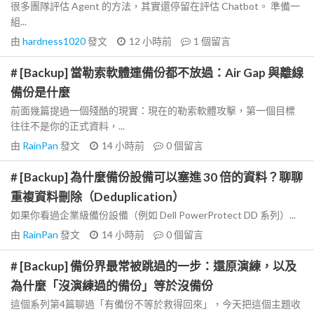
很多團隊評估 Agent 的方法，其實還停留在評估 Chatbot。 準備一
組...
由
hardness1020
發文
12 小時前
1
個留言
# [Backup] 當勒索軟體連備份都不放過：Air Gap 與離線
備份是什麼
前面幾篇提過一個殘酷的現實：現在的勒索軟體攻擊，第一個目標
往往不是你的正式資料，...
由
RainPan
發文
14 小時前
0
個留言
# [Backup] 為什麼備份設備可以塞進 30 倍的資料？聊聊
重複資料刪除（Deduplication）
如果你看過企業級備份設備（例如 Dell PowerProtect DD 系列）...
由
RainPan
發文
14 小時前
0
個留言
# [Backup] 備份界最常被跳過的一步：還原演練，以及
為什麼「沒演練過的備份」等於沒備份
這個系列第4篇聊過「有備份不等於救得回來」，今天把這個主題收