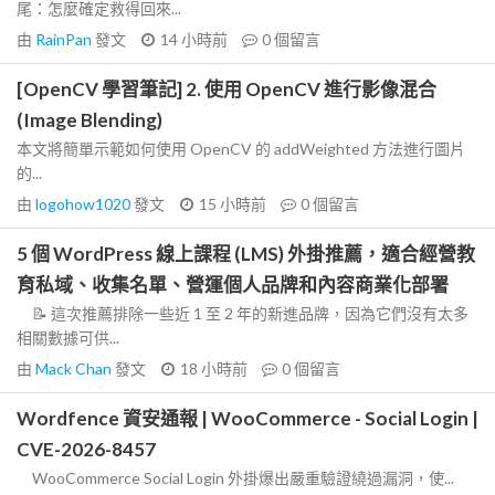
尾：怎麼確定救得回來...
由
RainPan
發文
14 小時前
0
個留言
[OpenCV 學習筆記] 2. 使用 OpenCV 進行影像混合
(Image Blending)
本文將簡單示範如何使用 OpenCV 的 addWeighted 方法進行圖片
的...
由
logohow1020
發文
15 小時前
0
個留言
5 個 WordPress 線上課程 (LMS) 外掛推薦，適合經營教
育私域、收集名單、營運個人品牌和內容商業化部署
📝 這次推薦排除一些近 1 至 2 年的新進品牌，因為它們沒有太多
相關數據可供...
由
Mack Chan
發文
18 小時前
0
個留言
Wordfence 資安通報 | WooCommerce - Social Login |
CVE-2026-8457
WooCommerce Social Login 外掛爆出嚴重驗證繞過漏洞，使...