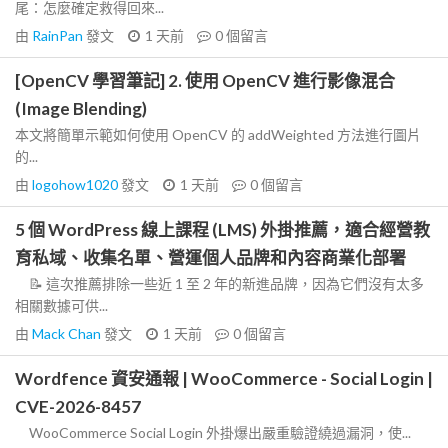
尾：怎麼確定救得回來...
由
RainPan
發文
1 天前
0
個留言
[OpenCV 學習筆記] 2. 使用 OpenCV 進行影像混合
(Image Blending)
本文將簡單示範如何使用 OpenCV 的 addWeighted 方法進行圖片
的...
由
logohow1020
發文
1 天前
0
個留言
5 個 WordPress 線上課程 (LMS) 外掛推薦，適合經營教
育私域、收集名單、營運個人品牌和內容商業化部署
📝 這次推薦排除一些近 1 至 2 年的新進品牌，因為它們沒有太多
相關數據可供...
由
Mack Chan
發文
1 天前
0
個留言
Wordfence 資安通報 | WooCommerce - Social Login |
CVE-2026-8457
WooCommerce Social Login 外掛爆出嚴重驗證繞過漏洞，使...