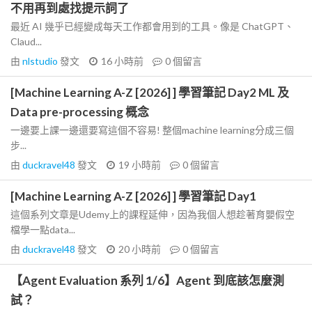
不用再到處找提示詞了
最近 AI 幾乎已經變成每天工作都會用到的工具。像是 ChatGPT、
Claud...
由
nlstudio
發文
16 小時前
0
個留言
[Machine Learning A-Z [2026] ] 學習筆記 Day2 ML 及
Data pre-processing 概念
一邊要上課一邊還要寫這個不容易! 整個machine learning分成三個
步...
由
duckravel48
發文
19 小時前
0
個留言
[Machine Learning A-Z [2026] ] 學習筆記 Day1
這個系列文章是Udemy上的課程延伸，因為我個人想趁著育嬰假空
檔學一點data...
由
duckravel48
發文
20 小時前
0
個留言
【Agent Evaluation 系列 1/6】Agent 到底該怎麼測
試？