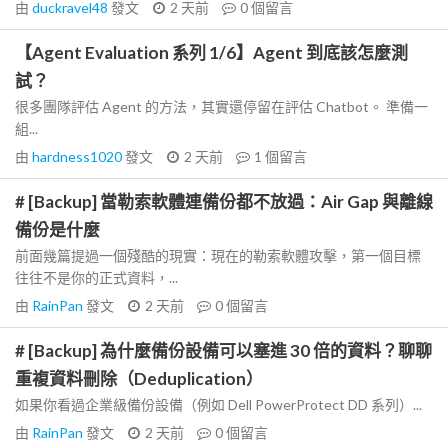
由
duckravel48
發文
2 天前
0
個留言
【Agent Evaluation 系列 1/6】Agent 到底該怎麼測
試？
很多團隊評估 Agent 的方法，其實還停留在評估 Chatbot。 準備一
組...
由
hardness1020
發文
2 天前
1
個留言
# [Backup] 當勒索軟體連備份都不放過：Air Gap 與離線
備份是什麼
前面幾篇提過一個殘酷的現實：現在的勒索軟體攻擊，第一個目標
往往不是你的正式資料，...
由
RainPan
發文
2 天前
0
個留言
# [Backup] 為什麼備份設備可以塞進 30 倍的資料？聊聊
重複資料刪除（Deduplication）
如果你看過企業級備份設備（例如 Dell PowerProtect DD 系列）...
由
RainPan
發文
2 天前
0
個留言