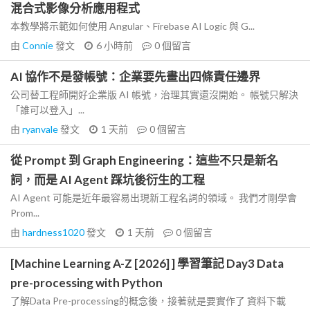
混合式影像分析應用程式
本教學將示範如何使用 Angular、Firebase AI Logic 與 G...
由
Connie
發文
6 小時前
0
個留言
AI 協作不是發帳號：企業要先畫出四條責任邊界
公司替工程師開好企業版 AI 帳號，治理其實還沒開始。 帳號只解決
「誰可以登入」...
由
ryanvale
發文
1 天前
0
個留言
從 Prompt 到 Graph Engineering：這些不只是新名
詞，而是 AI Agent 踩坑後衍生的工程
AI Agent 可能是近年最容易出現新工程名詞的領域。 我們才剛學會
Prom...
由
hardness1020
發文
1 天前
0
個留言
[Machine Learning A-Z [2026] ] 學習筆記 Day3 Data
pre-processing with Python
了解Data Pre-processing的概念後，接著就是要實作了 資料下載