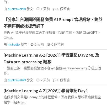
的...
由
duckravel48
發文
1 天前
0
個留言
【分享】台灣團隊開發 免費 AI Prompt 管理網站，終於
不用再到處找提示詞了
最近 AI 幾乎已經變成每天工作都會用到的工具。像是 ChatGPT、
Claud...
由
nlstudio
發文
2 天前
0
個留言
[Machine Learning A-Z [2026] ] 學習筆記 Day2 ML 及
Data pre-processing 概念
一邊要上課一邊還要寫這個不容易! 整個machine learning分成三個
步...
由
duckravel48
發文
2 天前
0
個留言
[Machine Learning A-Z [2026] ] 學習筆記 Day1
這個系列文章是Udemy上的課程延伸，因為我個人想趁著育嬰假空
檔學一點data...