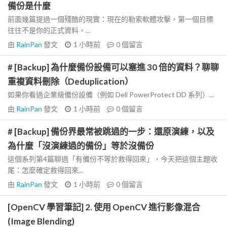
備份是什麼
前面幾篇提過一個殘酷的現實：現在的勒索軟體攻擊，第一個目標
往往不是你的正式資料，...
由
RainPan
發文
1 小時前
0
個留言
# [Backup] 為什麼備份設備可以塞進 30 倍的資料？聊聊
重複資料刪除（Deduplication）
如果你看過企業級備份設備（例如 Dell PowerProtect DD 系列）...
由
RainPan
發文
1 小時前
0
個留言
# [Backup] 備份界最常被跳過的一步：還原演練，以及
為什麼「沒演練過的備份」等於沒備份
這個系列第4篇聊過「有備份不等於救得回來」，今天把這個主題收
尾：怎麼確定救得回來...
由
RainPan
發文
1 小時前
0
個留言
[OpenCV 學習筆記] 2. 使用 OpenCV 進行影像混合
(Image Blending)