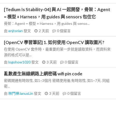
[Tedium Is Stability-04] 與 AI 一起開發，骨架：Agent
= 模型 + Harness，用 guides 與 sensors 包住它
骨架：Agent = 模型 + Harness，用 guides 與 senso...
由
enjtorian
發文
2 天前
0
個留言
[OpenCV 學習筆記] 1. 如何使用 OpenCV 讀取圖片?
在使用 OpenCV 套件時，最重要的第一步就是讀取資料，而資料來
源的格式可以是...
由
logohow1020
發文
3 天前
0
個留言
亂數產生無線網路上網密碼 wifi pin code
密碼開通有時效性, 如1~3個月 密碼使用後,有時效性, 如1~7天. 同組
密...
由
林門神JanusLin
發文
3 天前
0
個留言