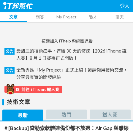
登入
文章
問答
My Project
徵才
聊天
按讚加入 iThelp 粉絲團追蹤
最熱血的技術盛事，連續 30 天的修煉【2026 iThome 鐵
公告
人賽】8 月 1 日賽事正式開啟！
全新專區「My Project」正式上線！邀請你用技術交流，
公告
分享最真實的開發經驗
前往 iThome鐵人賽
技術文章
熱門
鐵人賽
最新
# [Backup] 當勒索軟體連備份都不放過：Air Gap 與離線