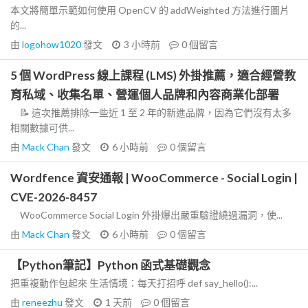
本文將簡單示範如何使用 OpenCV 的 addWeighted 方法進行圖片
的...
由
logohow1020
發文
3 小時前
0
個留言
5 個 WordPress 線上課程 (LMS) 外掛推薦，適合經營教
育私域、收集名單、營運個人品牌和內容商業化部署
📝 這次推薦排除一些近 1 至 2 年的新進品牌，因為它們沒有太多
相關數據可供...
由
Mack Chan
發文
6 小時前
0
個留言
Wordfence 資安通報 | WooCommerce - Social Login |
CVE-2026-8457
WooCommerce Social Login 外掛爆出嚴重驗證繞過漏洞，使...
由
Mack Chan
發文
6 小時前
0
個留言
【Python筆記】Python 函式基礎觀念
把重複動作包起來 生活情境：每天打招呼 def say_hello():...
由
reneezhu
發文
1 天前
0
個留言