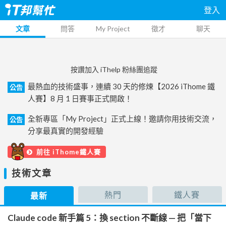
登入
文章
問答
My Project
徵才
聊天
按讚加入 iThelp 粉絲團追蹤
最熱血的技術盛事，連續 30 天的修煉【2026 iThome 鐵
公告
人賽】8 月 1 日賽事正式開啟！
全新專區「My Project」正式上線！邀請你用技術交流，
公告
分享最真實的開發經驗
前往 iThome鐵人賽
技術文章
熱門
鐵人賽
最新
Claude code 新手篇 5：換 section 不斷線 — 把「當下