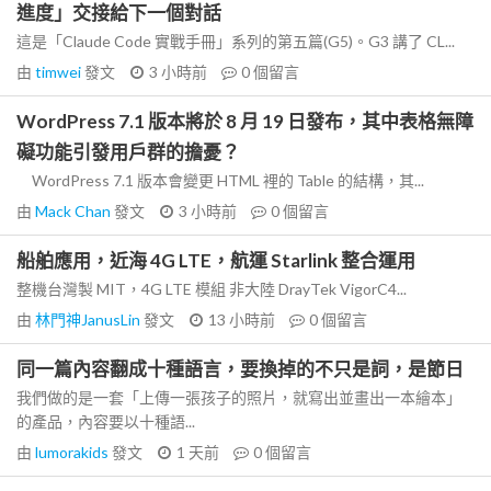
進度」交接給下一個對話
這是「Claude Code 實戰手冊」系列的第五篇(G5)。G3 講了 CL...
由
timwei
發文
3 小時前
0
個留言
WordPress 7.1 版本將於 8 月 19 日發布，其中表格無障
礙功能引發用戶群的擔憂？
WordPress 7.1 版本會變更 HTML 裡的 Table 的結構，其...
由
Mack Chan
發文
3 小時前
0
個留言
船舶應用，近海 4G LTE，航運 Starlink 整合運用
整機台灣製 MIT，4G LTE 模組 非大陸 DrayTek VigorC4...
由
林門神JanusLin
發文
13 小時前
0
個留言
同一篇內容翻成十種語言，要換掉的不只是詞，是節日
我們做的是一套「上傳一張孩子的照片，就寫出並畫出一本繪本」
的產品，內容要以十種語...
由
lumorakids
發文
1 天前
0
個留言