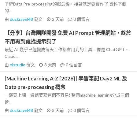
了解Data Pre-processing的概念後，接著就是要實作了 資料下載
的...
由
duckravel48
發文
2 天前
0
個留言
【分享】台灣團隊開發 免費 AI Prompt 管理網站，終於
不用再到處找提示詞了
最近 AI 幾乎已經變成每天工作都會用到的工具。像是 ChatGPT、
Claud...
由
nlstudio
發文
3 天前
0
個留言
[Machine Learning A-Z [2026] ] 學習筆記 Day2 ML 及
Data pre-processing 概念
一邊要上課一邊還要寫這個不容易! 整個machine learning分成三個
步...
由
duckravel48
發文
3 天前
0
個留言