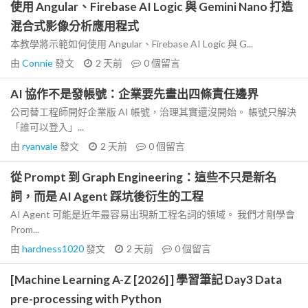
使用 Angular、Firebase AI Logic 與 Gemini Nano 打造
混合式影像分析應用程式
本教學將示範如何使用 Angular、Firebase AI Logic 與 G...
由
Connie
發文
2 天前
0
個留言
AI 協作不是發帳號：企業要先畫出四條責任邊界
公司替工程師開好企業版 AI 帳號，治理其實還沒開始。 帳號只解決
「誰可以登入」...
由
ryanvale
發文
2 天前
0
個留言
從 Prompt 到 Graph Engineering：這些不只是新名
詞，而是 AI Agent 踩坑後衍生的工程
AI Agent 可能是近年最容易出現新工程名詞的領域。 我們才剛學會
Prom...
由
hardness1020
發文
2 天前
0
個留言
[Machine Learning A-Z [2026] ] 學習筆記 Day3 Data
pre-processing with Python