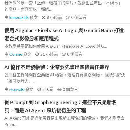
我們做的是一套「上傳一張孩子的照片，就寫出並畫出一本繪本」
的產品，內容要以十種語...
由
lumorakids
發文
8 小時前
0
個留言
使用 Angular、Firebase AI Logic 與 Gemini Nano 打造
混合式影像分析應用程式
本教學將示範如何使用 Angular、Firebase AI Logic 與 G...
由
Connie
發文
21 小時前
0
個留言
AI 協作不是發帳號：企業要先畫出四條責任邊界
公司替工程師開好企業版 AI 帳號，治理其實還沒開始。 帳號只解決
「誰可以登入」...
由
ryanvale
發文
2 天前
0
個留言
從 Prompt 到 Graph Engineering：這些不只是新名
詞，而是 AI Agent 踩坑後衍生的工程
AI Agent 可能是近年最容易出現新工程名詞的領域。 我們才剛學會
Prom...