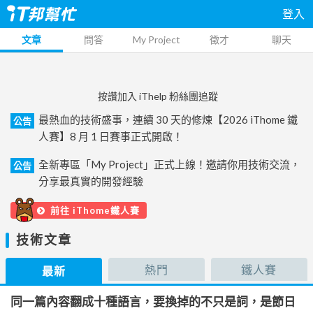
登入
文章
問答
My Project
徵才
聊天
按讚加入 iThelp 粉絲團追蹤
最熱血的技術盛事，連續 30 天的修煉【2026 iThome 鐵
公告
人賽】8 月 1 日賽事正式開啟！
全新專區「My Project」正式上線！邀請你用技術交流，
公告
分享最真實的開發經驗
前往 iThome鐵人賽
技術文章
熱門
鐵人賽
最新
同一篇內容翻成十種語言，要換掉的不只是詞，是節日