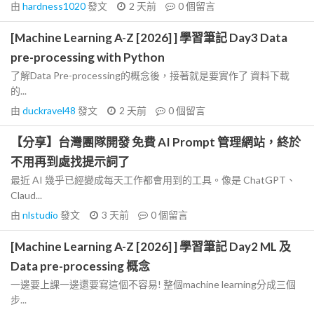
由
hardness1020
發文
2 天前
0
個留言
[Machine Learning A-Z [2026] ] 學習筆記 Day3 Data
pre-processing with Python
了解Data Pre-processing的概念後，接著就是要實作了 資料下載
的...
由
duckravel48
發文
2 天前
0
個留言
【分享】台灣團隊開發 免費 AI Prompt 管理網站，終於
不用再到處找提示詞了
最近 AI 幾乎已經變成每天工作都會用到的工具。像是 ChatGPT、
Claud...
由
nlstudio
發文
3 天前
0
個留言
[Machine Learning A-Z [2026] ] 學習筆記 Day2 ML 及
Data pre-processing 概念
一邊要上課一邊還要寫這個不容易! 整個machine learning分成三個
步...