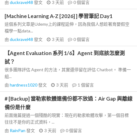
由
duckravel48
發文
3 天前
0
個留言
[Machine Learning A-Z [2026] ] 學習筆記 Day1
這個系列文章是Udemy上的課程延伸，因為我個人想趁著育嬰假空
檔學一點data...
由
duckravel48
發文
3 天前
0
個留言
【Agent Evaluation 系列 1/6】Agent 到底該怎麼測
試？
很多團隊評估 Agent 的方法，其實還停留在評估 Chatbot。 準備一
組...
由
hardness1020
發文
3 天前
1
個留言
# [Backup] 當勒索軟體連備份都不放過：Air Gap 與離線
備份是什麼
前面幾篇提過一個殘酷的現實：現在的勒索軟體攻擊，第一個目標
往往不是你的正式資料，...
由
RainPan
發文
3 天前
0
個留言