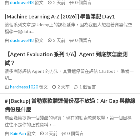
由
duckravel48
發文
2 天前
0
個留言
[Machine Learning A-Z [2026] ] 學習筆記 Day1
這個系列文章是Udemy上的課程延伸，因為我個人想趁著育嬰假空
檔學一點data...
由
duckravel48
發文
2 天前
0
個留言
【Agent Evaluation 系列 1/6】Agent 到底該怎麼測
試？
很多團隊評估 Agent 的方法，其實還停留在評估 Chatbot。 準備一
組...
由
hardness1020
發文
2 天前
1
個留言
# [Backup] 當勒索軟體連備份都不放過：Air Gap 與離線
備份是什麼
前面幾篇提過一個殘酷的現實：現在的勒索軟體攻擊，第一個目標
往往不是你的正式資料，...
由
RainPan
發文
3 天前
0
個留言