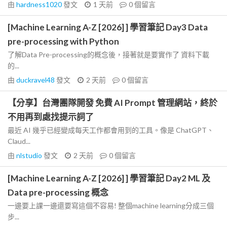
由
hardness1020
發文
1 天前
0
個留言
[Machine Learning A-Z [2026] ] 學習筆記 Day3 Data
pre-processing with Python
了解Data Pre-processing的概念後，接著就是要實作了 資料下載
的...
由
duckravel48
發文
2 天前
0
個留言
【分享】台灣團隊開發 免費 AI Prompt 管理網站，終於
不用再到處找提示詞了
最近 AI 幾乎已經變成每天工作都會用到的工具。像是 ChatGPT、
Claud...
由
nlstudio
發文
2 天前
0
個留言
[Machine Learning A-Z [2026] ] 學習筆記 Day2 ML 及
Data pre-processing 概念
一邊要上課一邊還要寫這個不容易! 整個machine learning分成三個
步...