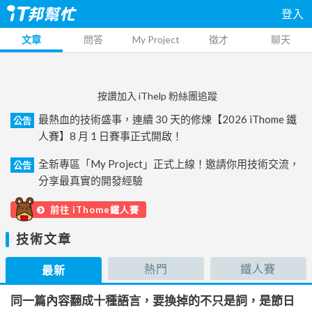
登入
文章
問答
My Project
徵才
聊天
按讚加入 iThelp 粉絲團追蹤
最熱血的技術盛事，連續 30 天的修煉【2026 iThome 鐵
公告
人賽】8 月 1 日賽事正式開啟！
全新專區「My Project」正式上線！邀請你用技術交流，
公告
分享最真實的開發經驗
前往 iThome鐵人賽
技術文章
熱門
鐵人賽
最新
同一篇內容翻成十種語言，要換掉的不只是詞，是節日