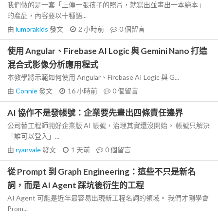
我們做的是一套「上傳一張孩子的照片，就寫出並畫出一本繪本」
的產品，內容要以十種語...
由
lumorakids
發文
2 小時前
0
個留言
使用 Angular、Firebase AI Logic 與 Gemini Nano 打造
混合式影像分析應用程式
本教學將示範如何使用 Angular、Firebase AI Logic 與 G...
由
Connie
發文
16 小時前
0
個留言
AI 協作不是發帳號：企業要先畫出四條責任邊界
公司替工程師開好企業版 AI 帳號，治理其實還沒開始。 帳號只解決
「誰可以登入」...
由
ryanvale
發文
1 天前
0
個留言
從 Prompt 到 Graph Engineering：這些不只是新名
詞，而是 AI Agent 踩坑後衍生的工程
AI Agent 可能是近年最容易出現新工程名詞的領域。 我們才剛學會
Prom...