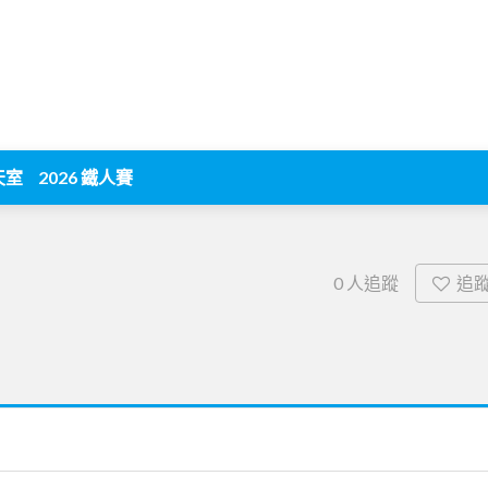
天室
2026 鐵人賽
追
0
人追蹤