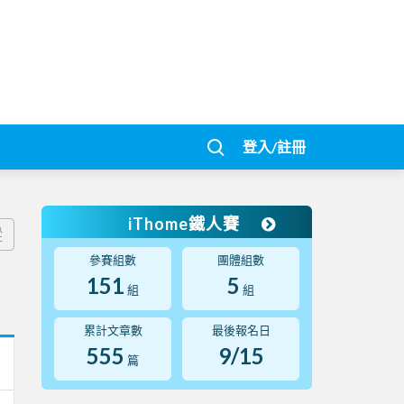
登入/註冊
iThome鐵人賽
蹤
參賽組數
團體組數
151
5
組
組
累計文章數
最後報名日
555
9/15
篇