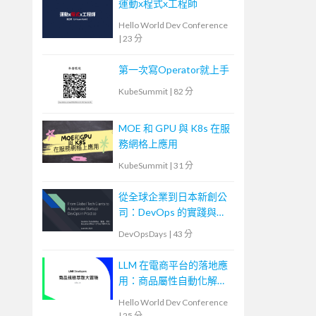
運動x程式x工程師
Hello World Dev Conference
|
23 分
第一次寫Operator就上手
KubeSummit
|
82 分
MOE 和 GPU 與 K8s 在服
務網格上應用
KubeSummit
|
31 分
從全球企業到日本新創公
司：DevOps 的實踐與調
整
DevOpsDays
|
43 分
LLM 在電商平台的落地應
用：商品屬性自動化解決
方案
Hello World Dev Conference
|
25 分