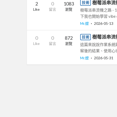
樹莓派串流機
技術
2
0
1083
Like
留言
瀏覽
樹莓派串流機之路 -
下我也開始學習 vibe c
Mr.螳
‧
2026-05-13
樹莓派串流機
技術
0
0
872
Like
留言
瀏覽
這篇來說說作業系統
察後的結果、使用心得跟最
Mr.螳
‧
2026-05-31