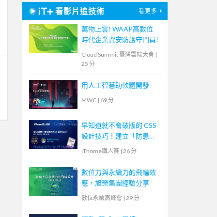
看影片追技術
看更多
萬物上雲! WAAP高數位
時代企業資安防護守門員!
Cloud Summit 臺灣雲端大會
|
25 分
用人工智慧助軟體開發
MWC
|
69 分
早知道就不會破版的 CSS
設計技巧！建立「防患未
然」的匠人心態
iThome鐵人賽
|
26 分
數位力與永續力的飛輪效
應，旭榮集團經驗分享
數位永續高峰會
|
29 分