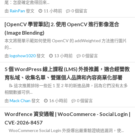
尾：怎麼確定救得回來...
由
RainPan
發文
11 小時前
0
個留言
[OpenCV 學習筆記] 2. 使用 OpenCV 進行影像混合
(Image Blending)
本文將簡單示範如何使用 OpenCV 的 addWeighted 方法進行圖片
的...
由
logohow1020
發文
13 小時前
0
個留言
5 個 WordPress 線上課程 (LMS) 外掛推薦，適合經營教
育私域、收集名單、營運個人品牌和內容商業化部署
📝 這次推薦排除一些近 1 至 2 年的新進品牌，因為它們沒有太多
相關數據可供...
由
Mack Chan
發文
16 小時前
0
個留言
Wordfence 資安通報 | WooCommerce - Social Login |
CVE-2026-8457
WooCommerce Social Login 外掛爆出嚴重驗證繞過漏洞，使...