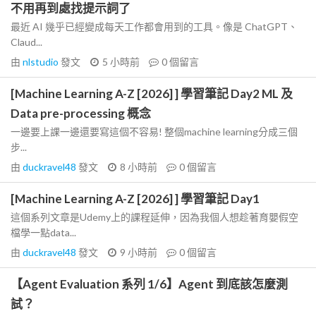
不用再到處找提示詞了
最近 AI 幾乎已經變成每天工作都會用到的工具。像是 ChatGPT、
Claud...
由
nlstudio
發文
5 小時前
0
個留言
[Machine Learning A-Z [2026] ] 學習筆記 Day2 ML 及
Data pre-processing 概念
一邊要上課一邊還要寫這個不容易! 整個machine learning分成三個
步...
由
duckravel48
發文
8 小時前
0
個留言
[Machine Learning A-Z [2026] ] 學習筆記 Day1
這個系列文章是Udemy上的課程延伸，因為我個人想趁著育嬰假空
檔學一點data...
由
duckravel48
發文
9 小時前
0
個留言
【Agent Evaluation 系列 1/6】Agent 到底該怎麼測
試？