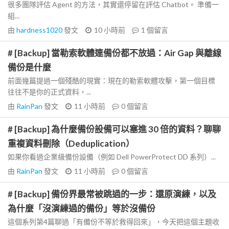
很多團隊評估 Agent 的方法，其實還停留在評估 Chatbot。 準備一
組...
由
hardness1020
發文
10 小時前
1
個留言
# [Backup] 當勒索軟體連備份都不放過：Air Gap 與離線
備份是什麼
前面幾篇提過一個殘酷的現實：現在的勒索軟體攻擊，第一個目標
往往不是你的正式資料，...
由
RainPan
發文
11 小時前
0
個留言
# [Backup] 為什麼備份設備可以塞進 30 倍的資料？聊聊
重複資料刪除（Deduplication）
如果你看過企業級備份設備（例如 Dell PowerProtect DD 系列）...
由
RainPan
發文
11 小時前
0
個留言
# [Backup] 備份界最常被跳過的一步：還原演練，以及
為什麼「沒演練過的備份」等於沒備份
這個系列第4篇聊過「有備份不等於救得回來」，今天把這個主題收