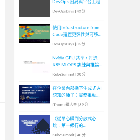
DevOps 困局與平台工程
DevOpsDays
|
40 分
使用Infrastructure from
Code建置更彈性與可移植
的雲端架構
DevOpsDays
|
36 分
Nvidia GPU 共享，打造
K8S MLOPS 訓練與推論
平台
KubeSummit
|
38 分
在企業內部播下生成式 AI
認知的種子：實務推動者
的經驗分享
iThome鐵人賽
|
39 分
《從單心臟到分散式心
跳：第一銀行的
Kubernetes 核心轉型實
KubeSummit
|
40 分
戰》