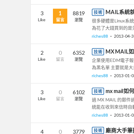
MAIL系統
技術
3
1
8819
Like
留言
瀏覽
很多硬體是Linux
為花了大錢買到的是只
riches88
‧
2013-04-3
MX MAI
技術
2
0
6352
Like
留言
瀏覽
企業使用EDM電子
為黑名單 主要就是大量
riches88
‧
2013-01-0
mx mai
技術
3
0
6102
Like
留言
瀏覽
過 MX MAIL 的
統能在收到來信時自動發
riches88
‧
2013-01-0
廠商大手筆招
技術
4
0
3779