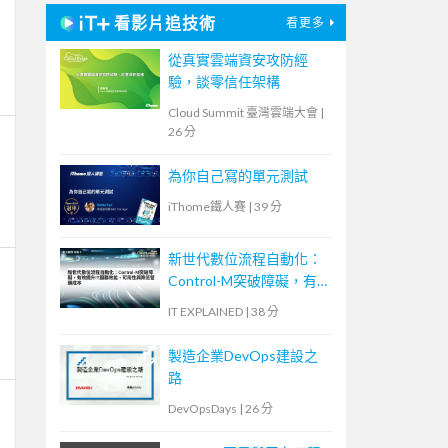
看影片追技術
看更多
從真實雲端資安攻防經
驗，談零信任架構
Cloud Summit 臺灣雲端大會
|
26 分
為你自己寫的單元測試
iThome鐵人賽
|
39 分
新世代數位流程自動化：
Control-M突破障礙，有
效提升IT服務效能、可用
IT EXPLAINED
|
38 分
性與降低營運成本
製造企業DevOps建設之
路
DevOpsDays
|
26 分