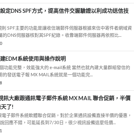
L上設定DNS SPF方式，提高信件交握驗證以利成功送信技
規則 SPF主要的功能是讓收信端郵件伺服器根據來信中寄件者網域資
的DNS伺服器核對其SPF紀錄。收釁端郵件伺服器再依照比...
0
L內建EDM系統使用與操作說明
一個功能完整，效能強大的 e-mail系統 當然也就內建大量群組發信的
發送電子報 MX MAIL系統就是一個功能完...
8
M視訊大廠跟通訊電子郵件系統 MX MAIL 聯合促銷，半價
天了!
設備跟電子郵件系統軟體聯合促銷，對於企業通訊設備直接半價的優惠，
聽說回應不錯，可能延長到7/30日，很少視訊設備這麼低價...
1