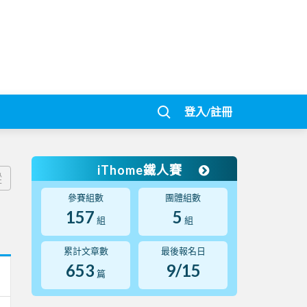
登入/註冊
iThome鐵人賽
蹤
參賽組數
團體組數
157
5
組
組
累計文章數
最後報名日
653
9/15
篇