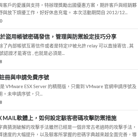
與客戶的愛護與支持，特辦理獎勵出國優惠方案，期許客戶與經銷夥
放下煩擾工作，好好休息充電。 本次活動期間自 2012/12...
0
IL對於盜用帳號密碼發信，管理與防禦設定技巧分享
r 一般除了內部帳號互寄信件或者是特定IP被允許 relay 可以直接寄信 , 其
認證才能寄信 , 也就是必須是...
8
XI註冊與申請免費序號
rver 是 VMware ESX Server 的精簡版，只需到 VMware 官網申請序號及
。未申請序號，只...
8
X MAIL軟體上，如何設定駭客密碼攻擊防禦措施
字典猜測破解的攻擊手法雖然已經是一個非常古老過時的攻擊手法，
算速度的大幅提升，以及駭客所掌握的密碼字典越來越全面完善，導