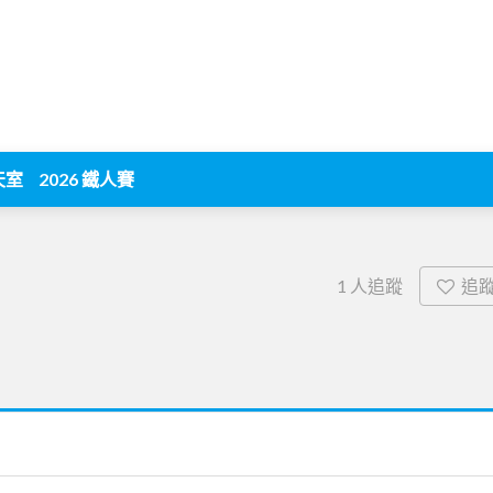
天室
2026 鐵人賽
追
1
人追蹤