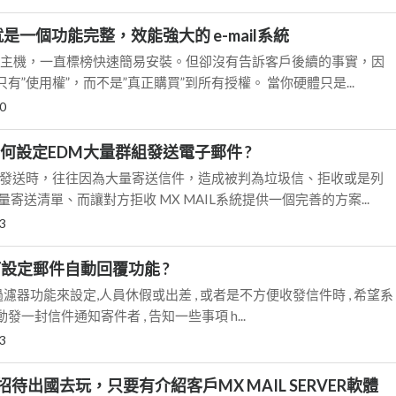
就是一個功能完整，效能強大的 e-mail系統
系統主機，一直標榜快速簡易安裝。但卻沒有告訴客戶後續的事實，因
有”使用權”，而不是”真正購買”到所有授權。 當你硬體只是...
0
L如何設定EDM大量群組發送電子郵件 ?
報發送時，往往因為大量寄送信件，造成被判為垃圾信、拒收或是列
寄送清單、而讓對方拒收 MX MAIL系統提供一個完善的方案...
3
l如何設定郵件自動回覆功能 ?
郵件過濾器功能來設定,人員休假或出差 , 或者是不方便收發信件時 , 希望系
一封信件通知寄件者 , 告知一些事項 h...
3
待出國去玩，只要有介紹客戶MX MAIL SERVER軟體