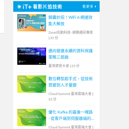
看影片追技術
看更多
錦囊妙招！WiFi 6 網速效
能大解放
Zyxel兆勤科技- 網路通訊專家
|
35 分
邁向營運永續的資料保護
策略三部曲
臺灣資安大會
|
23 分
數位轉型起手式，從技術
質變到人才量變
Cloud Summit 臺灣雲端大會
|
33 分
優化 Kafka 的最後一哩路
- 從客戶端到伺服器端的
負載平衡解決方案
Cloud Summit 臺灣雲端大會
|