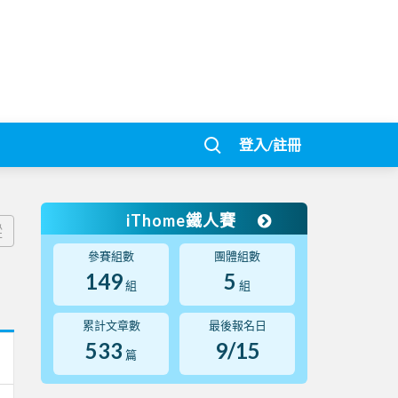
登入/註冊
iThome鐵人賽
蹤
參賽組數
團體組數
149
5
組
組
累計文章數
最後報名日
533
9/15
篇