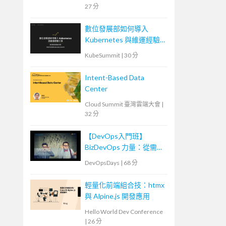
27 分
數位發展部如何導入
Kubernetes 與維運經驗
分享
KubeSummit
|
30 分
Intent-Based Data
Center
Cloud Summit 臺灣雲端大會
|
32 分
【DevOps入門班】
BizDevOps 力量：從需求
轉換到團隊內外溝通
DevOpsDays
|
68 分
輕量化前端組合技：htmx
與 Alpine.js 開發應用
Hello World Dev Conference
|
26 分