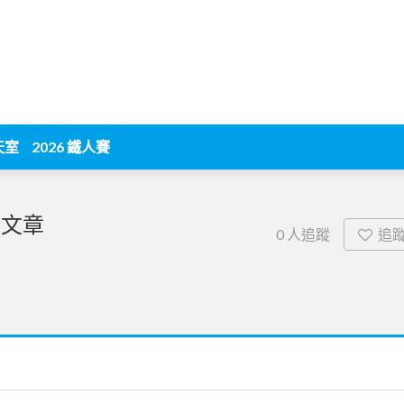
天室
2026 鐵人賽
關文章
追
0
人追蹤