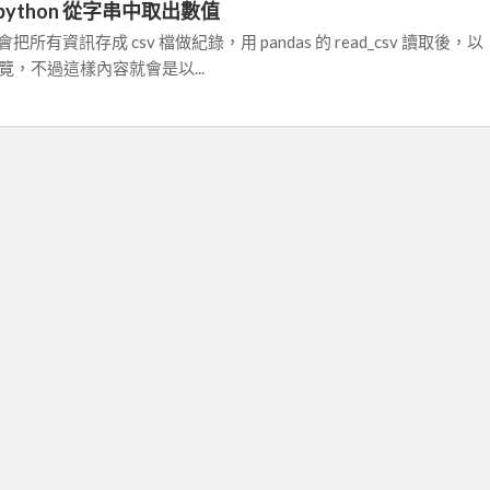
ython 從字串中取出數值
所有資訊存成 csv 檔做紀錄，用 pandas 的 read_csv 讀取後，以
式瀏覽，不過這樣內容就會是以...