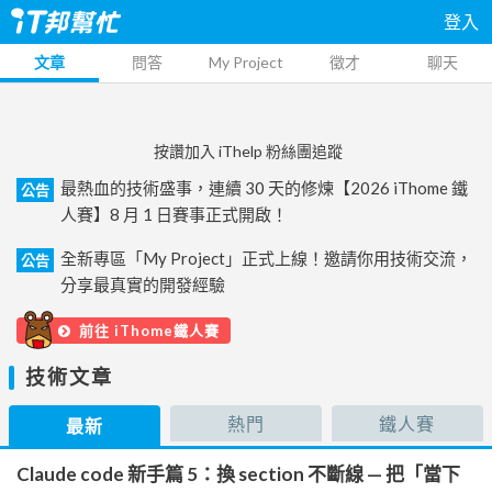
登入
文章
問答
My Project
徵才
聊天
按讚加入 iThelp 粉絲團追蹤
最熱血的技術盛事，連續 30 天的修煉【2026 iThome 鐵
公告
人賽】8 月 1 日賽事正式開啟！
全新專區「My Project」正式上線！邀請你用技術交流，
公告
分享最真實的開發經驗
前往 iThome鐵人賽
技術文章
熱門
鐵人賽
最新
Claude code 新手篇 5：換 section 不斷線 — 把「當下