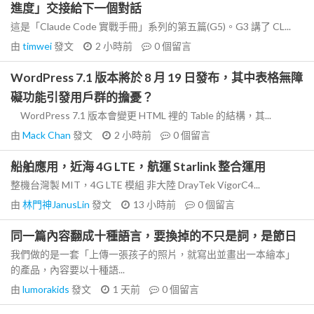
進度」交接給下一個對話
這是「Claude Code 實戰手冊」系列的第五篇(G5)。G3 講了 CL...
由
timwei
發文
2 小時前
0
個留言
WordPress 7.1 版本將於 8 月 19 日發布，其中表格無障
礙功能引發用戶群的擔憂？
WordPress 7.1 版本會變更 HTML 裡的 Table 的結構，其...
由
Mack Chan
發文
2 小時前
0
個留言
船舶應用，近海 4G LTE，航運 Starlink 整合運用
整機台灣製 MIT，4G LTE 模組 非大陸 DrayTek VigorC4...
由
林門神JanusLin
發文
13 小時前
0
個留言
同一篇內容翻成十種語言，要換掉的不只是詞，是節日
我們做的是一套「上傳一張孩子的照片，就寫出並畫出一本繪本」
的產品，內容要以十種語...
由
lumorakids
發文
1 天前
0
個留言