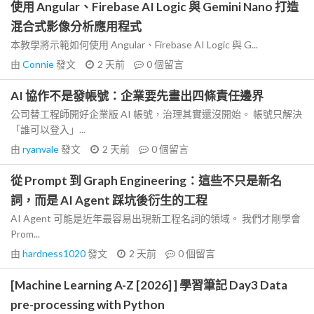
使用 Angular、Firebase AI Logic 與 Gemini Nano 打造
混合式影像分析應用程式
本教學將示範如何使用 Angular、Firebase AI Logic 與 G...
由
Connie
發文
2 天前
0
個留言
AI 協作不是發帳號：企業要先畫出四條責任邊界
公司替工程師開好企業版 AI 帳號，治理其實還沒開始。 帳號只解決
「誰可以登入」...
由
ryanvale
發文
2 天前
0
個留言
從 Prompt 到 Graph Engineering：這些不只是新名
詞，而是 AI Agent 踩坑後衍生的工程
AI Agent 可能是近年最容易出現新工程名詞的領域。 我們才剛學會
Prom...
由
hardness1020
發文
2 天前
0
個留言
[Machine Learning A-Z [2026] ] 學習筆記 Day3 Data
pre-processing with Python