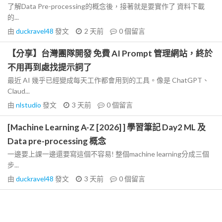
了解Data Pre-processing的概念後，接著就是要實作了 資料下載
的...
由
duckravel48
發文
2 天前
0
個留言
【分享】台灣團隊開發 免費 AI Prompt 管理網站，終於
不用再到處找提示詞了
最近 AI 幾乎已經變成每天工作都會用到的工具。像是 ChatGPT、
Claud...
由
nlstudio
發文
3 天前
0
個留言
[Machine Learning A-Z [2026] ] 學習筆記 Day2 ML 及
Data pre-processing 概念
一邊要上課一邊還要寫這個不容易! 整個machine learning分成三個
步...
由
duckravel48
發文
3 天前
0
個留言