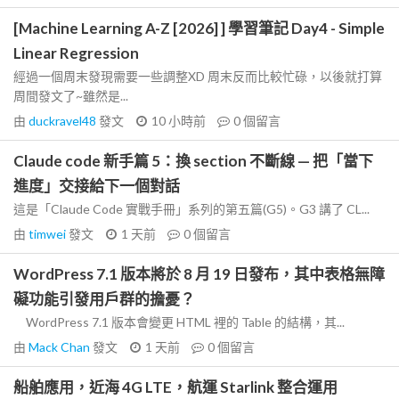
[Machine Learning A-Z [2026] ] 學習筆記 Day4 - Simple
Linear Regression
經過一個周末發現需要一些調整XD 周末反而比較忙碌，以後就打算
周間發文了~雖然是...
由
duckravel48
發文
10 小時前
0
個留言
Claude code 新手篇 5：換 section 不斷線 — 把「當下
進度」交接給下一個對話
這是「Claude Code 實戰手冊」系列的第五篇(G5)。G3 講了 CL...
由
timwei
發文
1 天前
0
個留言
WordPress 7.1 版本將於 8 月 19 日發布，其中表格無障
礙功能引發用戶群的擔憂？
WordPress 7.1 版本會變更 HTML 裡的 Table 的結構，其...
由
Mack Chan
發文
1 天前
0
個留言
船舶應用，近海 4G LTE，航運 Starlink 整合運用