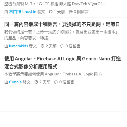
整機台灣製 MIT，4G LTE 模組 非大陸 DrayTek VigorC4...
由
林門神JanusLin
發文
1 天前
0
個留言
同一篇內容翻成十種語言，要換掉的不只是詞，是節日
我們做的是一套「上傳一張孩子的照片，就寫出並畫出一本繪本」
的產品，內容要以十種語...
由
lumorakids
發文
2 天前
0
個留言
使用 Angular、Firebase AI Logic 與 Gemini Nano 打造
混合式影像分析應用程式
本教學將示範如何使用 Angular、Firebase AI Logic 與 G...
由
Connie
發文
2 天前
0
個留言