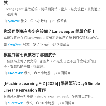
試
Coding agent 能改前端、開啟預覽站、登入、點完流程，最後附上
一張成功...
由
ryanvale
發文
6 小時前
0
個留言
你公司到底有多少台設備？Lansweeper 簡單介紹！
本篇我將會介紹 Lansweeper接著將會依序介紹 PRTG和 SolarWi...
由
YangSean
發文
7 小時前
0
個留言
模型到第七頁就忘了那個孩子
一位媽媽上傳了女兒的一張照片。不是生日也不是什麼特別的日
子，客廳的隨手拍，很普通...
由
lumorakids
發文
9 小時前
0
個留言
[Machine Learning A-Z [2026] ] 學習筆記 Day5 Simple
Linear Regression 實作
其實就只是在打基礎、simple linear regression在真實世界的...
由
duckravel48
發文
10 小時前
0
個留言