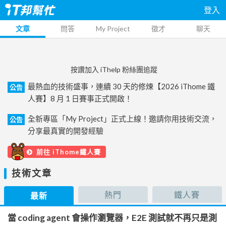
登入
文章
問答
My Project
徵才
聊天
按讚加入 iThelp 粉絲團追蹤
最熱血的技術盛事，連續 30 天的修煉【2026 iThome 鐵
公告
人賽】8 月 1 日賽事正式開啟！
全新專區「My Project」正式上線！邀請你用技術交流，
公告
分享最真實的開發經驗
前往 iThome鐵人賽
技術文章
熱門
鐵人賽
最新
當 coding agent 會操作瀏覽器，E2E 測試就不再只是測