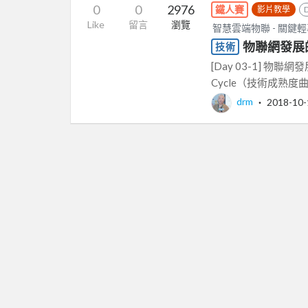
0
0
2976
鐵人賽
影片教學
Like
留言
瀏覽
智慧雲端物聯 - 關鍵輕專業 （A
物聯網發展的
技術
[Day 03-1] 物聯網
Cycle（技術成熟度曲線
drm
‧
2018-10-