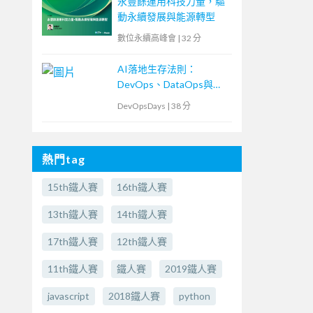
永豐餘運用科技力量，驅
動永續發展與能源轉型
數位永續高峰會
|
32 分
AI落地生存法則：
DevOps、DataOps與
MLOps密不可分的ML專
DevOpsDays
|
38 分
案現場
熱門tag
15th鐵人賽
16th鐵人賽
13th鐵人賽
14th鐵人賽
17th鐵人賽
12th鐵人賽
11th鐵人賽
鐵人賽
2019鐵人賽
javascript
2018鐵人賽
python