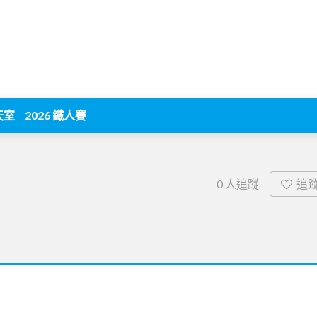
天室
2026 鐵人賽
追
0
人追蹤