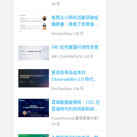
28 分
每周五小時的活動突破組
織壁壘，挽救了商業服務
運營者的故事
DevOpsDays
|
43 分
SRE 如何實踐可視性告警
SRE CONFERENCE
|
20 分
更高效率低成本的
Observability 2.0 時代即
將來臨
DevOpsDays
|
38 分
雲端敏捷縱橫術：CDC 在
雲端時代的技術創新與發
展人才賦能之道
Cloud Summit 臺灣雲端大會
|
29 分