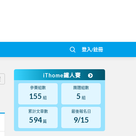
登入/註冊
iThome鐵人賽
蹤
參賽組數
團體組數
155
5
組
組
累計文章數
最後報名日
594
9/15
篇