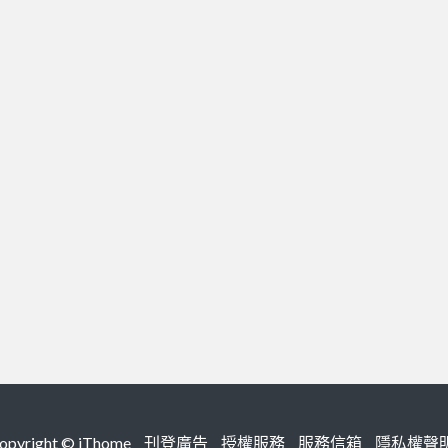
right ©
iThome
刊登廣告
授權服務
服務信箱
隱私權聲