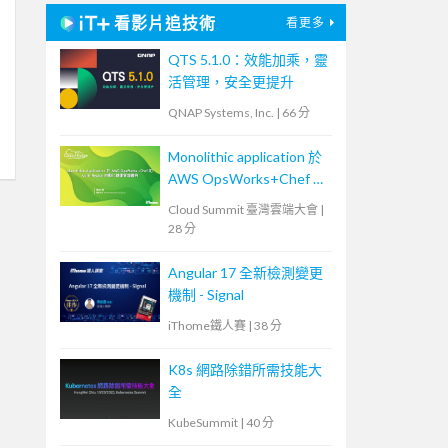
看影片追技術
看更多
QTS 5.1.0：效能加乘，靈
活管理，安全更提升
QNAP Systems, Inc.
|
66 分
Monolithic application 於
AWS OpsWorks+Chef 的
Multi-Region 自動化維運
Cloud Summit 臺灣雲端大會
|
管理實例
28 分
Angular 17 全新檢測變更
機制 - Signal
iThome鐵人賽
|
38 分
K8s 網路除錯所需技能大
全
KubeSummit
|
40 分