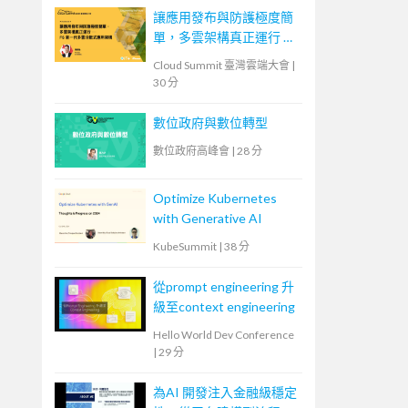
讓應用發布與防護極度簡
單，多雲架構真正運行 ─
F5 新一代多雲分散式應用
Cloud Summit 臺灣雲端大會
|
架構
30 分
數位政府與數位轉型
數位政府高峰會
|
28 分
Optimize Kubernetes
with Generative AI
KubeSummit
|
38 分
從prompt engineering 升
級至context engineering
Hello World Dev Conference
|
29 分
為AI 開發注入金融級穩定