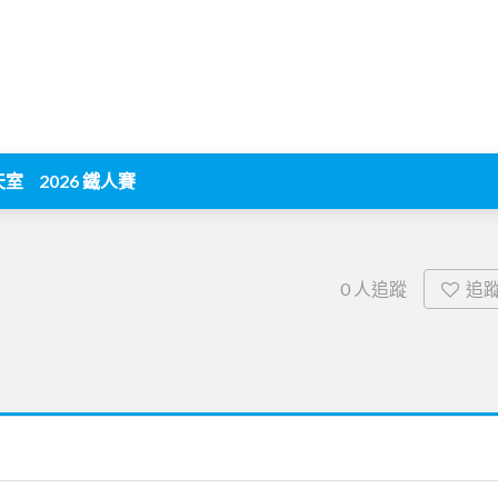
天室
2026 鐵人賽
追
0
人追蹤