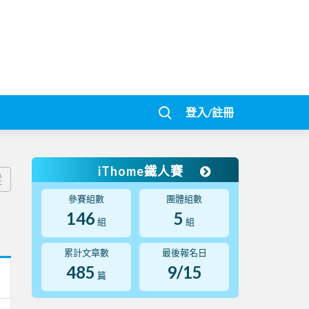
登入/註冊
iThome鐵人賽
蹤
參賽組數
團體組數
146
5
組
組
累計文章數
最後報名日
485
9/15
篇