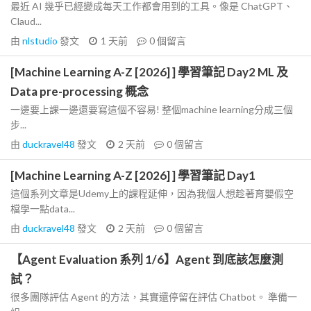
最近 AI 幾乎已經變成每天工作都會用到的工具。像是 ChatGPT、
Claud...
由
nlstudio
發文
1 天前
0
個留言
[Machine Learning A-Z [2026] ] 學習筆記 Day2 ML 及
Data pre-processing 概念
一邊要上課一邊還要寫這個不容易! 整個machine learning分成三個
步...
由
duckravel48
發文
2 天前
0
個留言
[Machine Learning A-Z [2026] ] 學習筆記 Day1
這個系列文章是Udemy上的課程延伸，因為我個人想趁著育嬰假空
檔學一點data...
由
duckravel48
發文
2 天前
0
個留言
【Agent Evaluation 系列 1/6】Agent 到底該怎麼測
試？
很多團隊評估 Agent 的方法，其實還停留在評估 Chatbot。 準備一