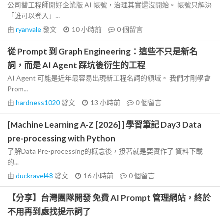
公司替工程師開好企業版 AI 帳號，治理其實還沒開始。 帳號只解決
「誰可以登入」...
由
ryanvale
發文
10 小時前
0
個留言
從 Prompt 到 Graph Engineering：這些不只是新名
詞，而是 AI Agent 踩坑後衍生的工程
AI Agent 可能是近年最容易出現新工程名詞的領域。 我們才剛學會
Prom...
由
hardness1020
發文
13 小時前
0
個留言
[Machine Learning A-Z [2026] ] 學習筆記 Day3 Data
pre-processing with Python
了解Data Pre-processing的概念後，接著就是要實作了 資料下載
的...
由
duckravel48
發文
16 小時前
0
個留言
【分享】台灣團隊開發 免費 AI Prompt 管理網站，終於
不用再到處找提示詞了