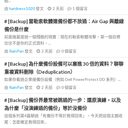
組...
由
hardness1020
發文
2 天前
1
個留言
# [Backup] 當勒索軟體連備份都不放過：Air Gap 與離線
備份是什麼
前面幾篇提過一個殘酷的現實：現在的勒索軟體攻擊，第一個目標
往往不是你的正式資料，...
由
RainPan
發文
2 天前
0
個留言
# [Backup] 為什麼備份設備可以塞進 30 倍的資料？聊聊
重複資料刪除（Deduplication）
如果你看過企業級備份設備（例如 Dell PowerProtect DD 系列）...
由
RainPan
發文
2 天前
0
個留言
# [Backup] 備份界最常被跳過的一步：還原演練，以及
為什麼「沒演練過的備份」等於沒備份
這個系列第4篇聊過「有備份不等於救得回來」，今天把這個主題收
尾：怎麼確定救得回來...