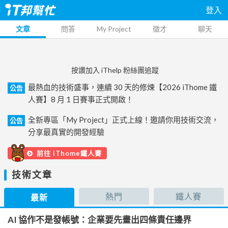
登入
文章
問答
My Project
徵才
聊天
按讚加入 iThelp 粉絲團追蹤
最熱血的技術盛事，連續 30 天的修煉【2026 iThome 鐵
公告
人賽】8 月 1 日賽事正式開啟！
全新專區「My Project」正式上線！邀請你用技術交流，
公告
分享最真實的開發經驗
前往 iThome鐵人賽
技術文章
熱門
鐵人賽
最新
AI 協作不是發帳號：企業要先畫出四條責任邊界