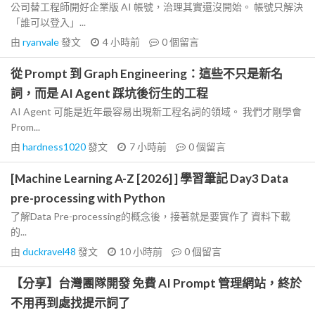
公司替工程師開好企業版 AI 帳號，治理其實還沒開始。 帳號只解決
「誰可以登入」...
由
ryanvale
發文
4 小時前
0
個留言
從 Prompt 到 Graph Engineering：這些不只是新名
詞，而是 AI Agent 踩坑後衍生的工程
AI Agent 可能是近年最容易出現新工程名詞的領域。 我們才剛學會
Prom...
由
hardness1020
發文
7 小時前
0
個留言
[Machine Learning A-Z [2026] ] 學習筆記 Day3 Data
pre-processing with Python
了解Data Pre-processing的概念後，接著就是要實作了 資料下載
的...
由
duckravel48
發文
10 小時前
0
個留言
【分享】台灣團隊開發 免費 AI Prompt 管理網站，終於
不用再到處找提示詞了