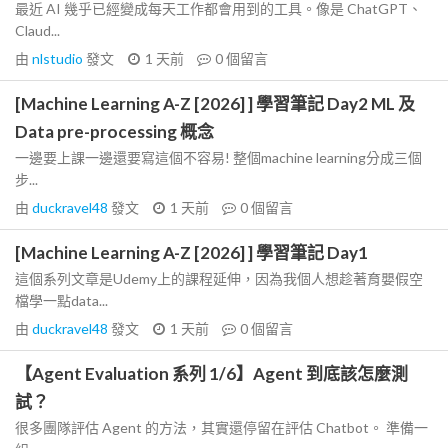
最近 AI 幾乎已經變成每天工作都會用到的工具。像是 ChatGPT、
Claud...
由
nlstudio
發文
1 天前
0
個留言
[Machine Learning A-Z [2026] ] 學習筆記 Day2 ML 及
Data pre-processing 概念
一邊要上課一邊還要寫這個不容易! 整個machine learning分成三個
步...
由
duckravel48
發文
1 天前
0
個留言
[Machine Learning A-Z [2026] ] 學習筆記 Day1
這個系列文章是Udemy上的課程延伸，因為我個人想趁著育嬰假空
檔學一點data...
由
duckravel48
發文
1 天前
0
個留言
【Agent Evaluation 系列 1/6】Agent 到底該怎麼測
試？
很多團隊評估 Agent 的方法，其實還停留在評估 Chatbot。 準備一