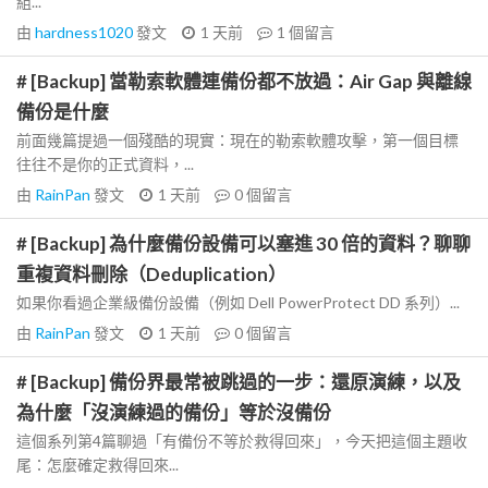
組...
由
hardness1020
發文
1 天前
1
個留言
# [Backup] 當勒索軟體連備份都不放過：Air Gap 與離線
備份是什麼
前面幾篇提過一個殘酷的現實：現在的勒索軟體攻擊，第一個目標
往往不是你的正式資料，...
由
RainPan
發文
1 天前
0
個留言
# [Backup] 為什麼備份設備可以塞進 30 倍的資料？聊聊
重複資料刪除（Deduplication）
如果你看過企業級備份設備（例如 Dell PowerProtect DD 系列）...
由
RainPan
發文
1 天前
0
個留言
# [Backup] 備份界最常被跳過的一步：還原演練，以及
為什麼「沒演練過的備份」等於沒備份
這個系列第4篇聊過「有備份不等於救得回來」，今天把這個主題收
尾：怎麼確定救得回來...