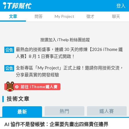
登入
文章
問答
My Project
徵才
聊天
按讚加入 iThelp 粉絲團追蹤
最熱血的技術盛事，連續 30 天的修煉【2026 iThome 鐵
公告
人賽】8 月 1 日賽事正式開啟！
全新專區「My Project」正式上線！邀請你用技術交流，
公告
分享最真實的開發經驗
前往 iThome鐵人賽
技術文章
熱門
鐵人賽
最新
AI 協作不是發帳號：企業要先畫出四條責任邊界