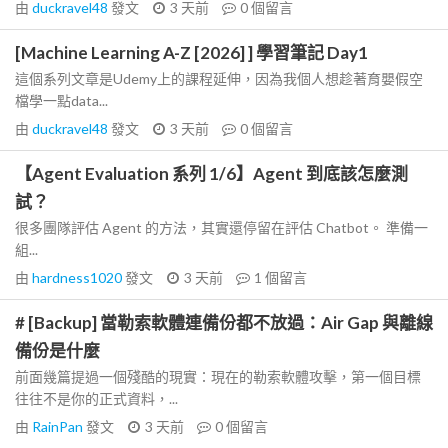
由
duckravel48
發文
3 天前
0
個留言
[Machine Learning A-Z [2026] ] 學習筆記 Day1
這個系列文章是Udemy上的課程延伸，因為我個人想趁著育嬰假空
檔學一點data...
由
duckravel48
發文
3 天前
0
個留言
【Agent Evaluation 系列 1/6】Agent 到底該怎麼測
試？
很多團隊評估 Agent 的方法，其實還停留在評估 Chatbot。 準備一
組...
由
hardness1020
發文
3 天前
1
個留言
# [Backup] 當勒索軟體連備份都不放過：Air Gap 與離線
備份是什麼
前面幾篇提過一個殘酷的現實：現在的勒索軟體攻擊，第一個目標
往往不是你的正式資料，...
由
RainPan
發文
3 天前
0
個留言