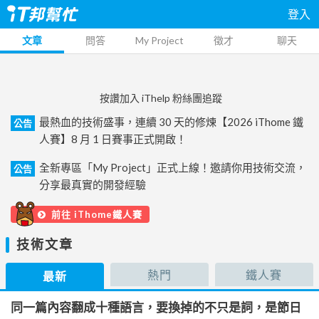
登入
文章
問答
My Project
徵才
聊天
按讚加入 iThelp 粉絲團追蹤
最熱血的技術盛事，連續 30 天的修煉【2026 iThome 鐵
公告
人賽】8 月 1 日賽事正式開啟！
全新專區「My Project」正式上線！邀請你用技術交流，
公告
分享最真實的開發經驗
前往 iThome鐵人賽
技術文章
熱門
鐵人賽
最新
同一篇內容翻成十種語言，要換掉的不只是詞，是節日