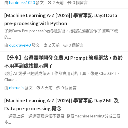
由
hardness1020
發文
2 天前
0
個留言
[Machine Learning A-Z [2026] ] 學習筆記 Day3 Data
pre-processing with Python
了解Data Pre-processing的概念後，接著就是要實作了 資料下載
的...
由
duckravel48
發文
2 天前
0
個留言
【分享】台灣團隊開發 免費 AI Prompt 管理網站，終於
不用再到處找提示詞了
最近 AI 幾乎已經變成每天工作都會用到的工具。像是 ChatGPT、
Claud...
由
nlstudio
發文
3 天前
0
個留言
[Machine Learning A-Z [2026] ] 學習筆記 Day2 ML 及
Data pre-processing 概念
一邊要上課一邊還要寫這個不容易! 整個machine learning分成三個
步...