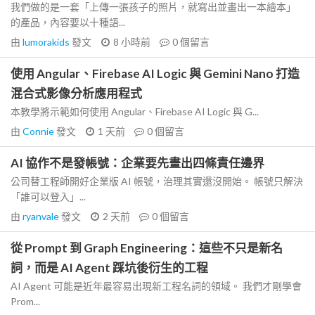
我們做的是一套「上傳一張孩子的照片，就寫出並畫出一本繪本」
的產品，內容要以十種語...
由
lumorakids
發文
8 小時前
0
個留言
使用 Angular、Firebase AI Logic 與 Gemini Nano 打造
混合式影像分析應用程式
本教學將示範如何使用 Angular、Firebase AI Logic 與 G...
由
Connie
發文
1 天前
0
個留言
AI 協作不是發帳號：企業要先畫出四條責任邊界
公司替工程師開好企業版 AI 帳號，治理其實還沒開始。 帳號只解決
「誰可以登入」...
由
ryanvale
發文
2 天前
0
個留言
從 Prompt 到 Graph Engineering：這些不只是新名
詞，而是 AI Agent 踩坑後衍生的工程
AI Agent 可能是近年最容易出現新工程名詞的領域。 我們才剛學會
Prom...