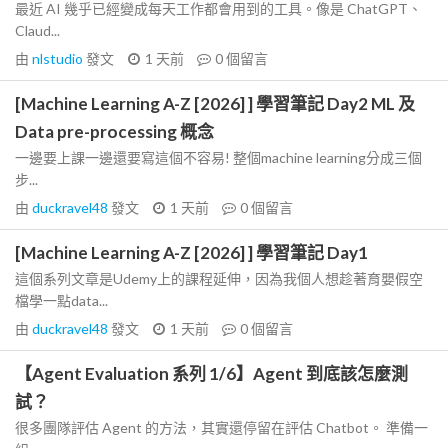
最近 AI 幾乎已經變成每天工作都會用到的工具。像是 ChatGPT、
Claud...
由
nlstudio
發文
1 天前
0
個留言
[Machine Learning A-Z [2026] ] 學習筆記 Day2 ML 及
Data pre-processing 概念
一邊要上課一邊還要寫這個不容易! 整個machine learning分成三個
步...
由
duckravel48
發文
1 天前
0
個留言
[Machine Learning A-Z [2026] ] 學習筆記 Day1
這個系列文章是Udemy上的課程延伸，因為我個人想趁著育嬰假空
檔學一點data...
由
duckravel48
發文
1 天前
0
個留言
【Agent Evaluation 系列 1/6】Agent 到底該怎麼測
試？
很多團隊評估 Agent 的方法，其實還停留在評估 Chatbot。 準備一