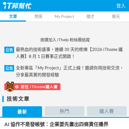
登入
文章
問答
My Project
徵才
聊天
按讚加入 iThelp 粉絲團追蹤
最熱血的技術盛事，連續 30 天的修煉【2026 iThome 鐵
公告
人賽】8 月 1 日賽事正式開啟！
全新專區「My Project」正式上線！邀請你用技術交流，
公告
分享最真實的開發經驗
前往 iThome鐵人賽
技術文章
熱門
鐵人賽
最新
AI 協作不是發帳號：企業要先畫出四條責任邊界