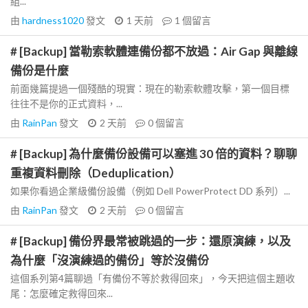
組...
由
hardness1020
發文
1 天前
1
個留言
# [Backup] 當勒索軟體連備份都不放過：Air Gap 與離線
備份是什麼
前面幾篇提過一個殘酷的現實：現在的勒索軟體攻擊，第一個目標
往往不是你的正式資料，...
由
RainPan
發文
2 天前
0
個留言
# [Backup] 為什麼備份設備可以塞進 30 倍的資料？聊聊
重複資料刪除（Deduplication）
如果你看過企業級備份設備（例如 Dell PowerProtect DD 系列）...
由
RainPan
發文
2 天前
0
個留言
# [Backup] 備份界最常被跳過的一步：還原演練，以及
為什麼「沒演練過的備份」等於沒備份
這個系列第4篇聊過「有備份不等於救得回來」，今天把這個主題收
尾：怎麼確定救得回來...