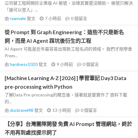
公司替工程師開好企業版 AI 帳號，治理其實還沒開始。 帳號只解決
「誰可以登入」...
由
ryanvale
發文
7 小時前
0
個留言
從 Prompt 到 Graph Engineering：這些不只是新名
詞，而是 AI Agent 踩坑後衍生的工程
AI Agent 可能是近年最容易出現新工程名詞的領域。 我們才剛學會
Prom...
由
hardness1020
發文
9 小時前
0
個留言
[Machine Learning A-Z [2026] ] 學習筆記 Day3 Data
pre-processing with Python
了解Data Pre-processing的概念後，接著就是要實作了 資料下載
的...
由
duckravel48
發文
13 小時前
0
個留言
【分享】台灣團隊開發 免費 AI Prompt 管理網站，終於
不用再到處找提示詞了