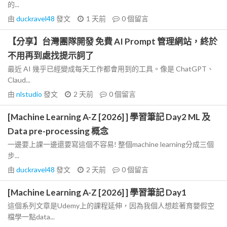
的...
由
duckravel48
發文
1 天前
0
個留言
【分享】台灣團隊開發 免費 AI Prompt 管理網站，終於
不用再到處找提示詞了
最近 AI 幾乎已經變成每天工作都會用到的工具。像是 ChatGPT、
Claud...
由
nlstudio
發文
2 天前
0
個留言
[Machine Learning A-Z [2026] ] 學習筆記 Day2 ML 及
Data pre-processing 概念
一邊要上課一邊還要寫這個不容易! 整個machine learning分成三個
步...
由
duckravel48
發文
2 天前
0
個留言
[Machine Learning A-Z [2026] ] 學習筆記 Day1
這個系列文章是Udemy上的課程延伸，因為我個人想趁著育嬰假空
檔學一點data...