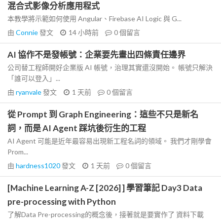
混合式影像分析應用程式
本教學將示範如何使用 Angular、Firebase AI Logic 與 G...
由
Connie
發文
14 小時前
0
個留言
AI 協作不是發帳號：企業要先畫出四條責任邊界
公司替工程師開好企業版 AI 帳號，治理其實還沒開始。 帳號只解決
「誰可以登入」...
由
ryanvale
發文
1 天前
0
個留言
從 Prompt 到 Graph Engineering：這些不只是新名
詞，而是 AI Agent 踩坑後衍生的工程
AI Agent 可能是近年最容易出現新工程名詞的領域。 我們才剛學會
Prom...
由
hardness1020
發文
1 天前
0
個留言
[Machine Learning A-Z [2026] ] 學習筆記 Day3 Data
pre-processing with Python
了解Data Pre-processing的概念後，接著就是要實作了 資料下載