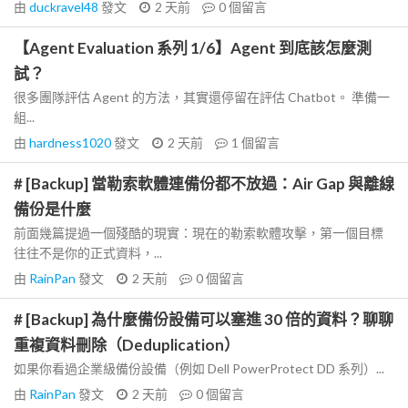
由
duckravel48
發文
2 天前
0
個留言
【Agent Evaluation 系列 1/6】Agent 到底該怎麼測
試？
很多團隊評估 Agent 的方法，其實還停留在評估 Chatbot。 準備一
組...
由
hardness1020
發文
2 天前
1
個留言
# [Backup] 當勒索軟體連備份都不放過：Air Gap 與離線
備份是什麼
前面幾篇提過一個殘酷的現實：現在的勒索軟體攻擊，第一個目標
往往不是你的正式資料，...
由
RainPan
發文
2 天前
0
個留言
# [Backup] 為什麼備份設備可以塞進 30 倍的資料？聊聊
重複資料刪除（Deduplication）
如果你看過企業級備份設備（例如 Dell PowerProtect DD 系列）...
由
RainPan
發文
2 天前
0
個留言