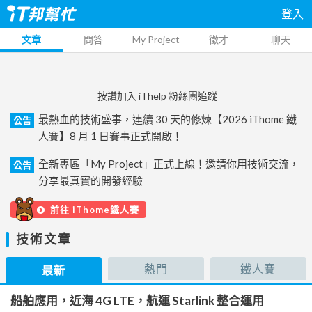
登入
文章
問答
My Project
徵才
聊天
按讚加入 iThelp 粉絲團追蹤
最熱血的技術盛事，連續 30 天的修煉【2026 iThome 鐵
公告
人賽】8 月 1 日賽事正式開啟！
全新專區「My Project」正式上線！邀請你用技術交流，
公告
分享最真實的開發經驗
前往 iThome鐵人賽
技術文章
熱門
鐵人賽
最新
船舶應用，近海 4G LTE，航運 Starlink 整合運用