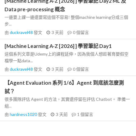
[Machine Learning A-Z [2026] ] 學習筆記 Day2 ML 及
Data pre-processing 概念
一邊要上課一邊還要寫這個不容易! 整個machine learning分成三個
步...
由
duckravel48
發文
3 天前
0
個留言
[Machine Learning A-Z [2026] ] 學習筆記 Day1
這個系列文章是Udemy上的課程延伸，因為我個人想趁著育嬰假空
檔學一點data...
由
duckravel48
發文
3 天前
0
個留言
【Agent Evaluation 系列 1/6】Agent 到底該怎麼測
試？
很多團隊評估 Agent 的方法，其實還停留在評估 Chatbot。 準備一
組...
由
hardness1020
發文
3 天前
1
個留言