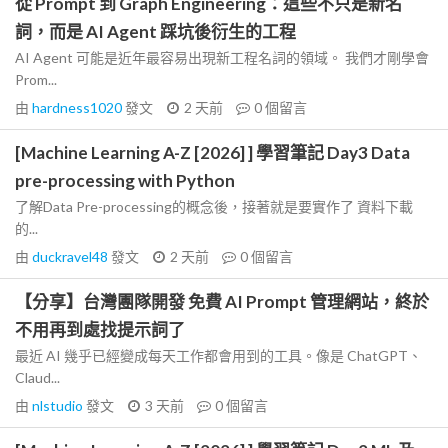
從 Prompt 到 Graph Engineering：這些不只是新名
詞，而是 AI Agent 踩坑後衍生的工程
AI Agent 可能是近年最容易出現新工程名詞的領域。 我們才剛學會
Prom...
由
hardness1020
發文
2 天前
0
個留言
[Machine Learning A-Z [2026] ] 學習筆記 Day3 Data
pre-processing with Python
了解Data Pre-processing的概念後，接著就是要實作了 資料下載
的...
由
duckravel48
發文
2 天前
0
個留言
【分享】台灣團隊開發 免費 AI Prompt 管理網站，終於
不用再到處找提示詞了
最近 AI 幾乎已經變成每天工作都會用到的工具。像是 ChatGPT、
Claud...
由
nlstudio
發文
3 天前
0
個留言