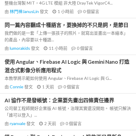
整機台灣製 MIT，4G LTE 模組 非大陸 DrayTek VigorC4...
由
林門神JanusLin
發文
1 小時前
0
個留言
同一篇內容翻成十種語言，要換掉的不只是詞，是節日
我們做的是一套「上傳一張孩子的照片，就寫出並畫出一本繪本」
的產品，內容要以十種語...
由
lumorakids
發文
11 小時前
0
個留言
使用 Angular、Firebase AI Logic 與 Gemini Nano 打造
混合式影像分析應用程式
本教學將示範如何使用 Angular、Firebase AI Logic 與 G...
由
Connie
發文
1 天前
0
個留言
AI 協作不是發帳號：企業要先畫出四條責任邊界
公司替工程師開好企業版 AI 帳號，治理其實還沒開始。 帳號只解決
「誰可以登入」...
由
ryanvale
發文
2 天前
0
個留言