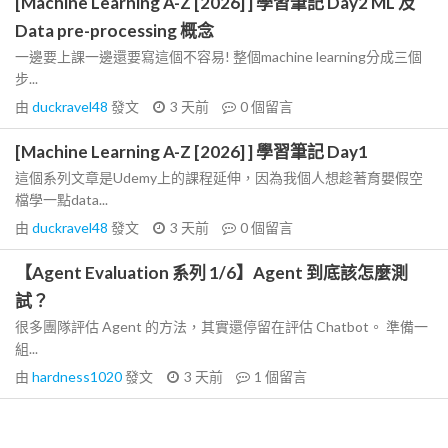
[Machine Learning A-Z [2026] ] 學習筆記 Day2 ML 及
Data pre-processing 概念
一邊要上課一邊還要寫這個不容易! 整個machine learning分成三個
步...
由
duckravel48
發文
3 天前
0
個留言
[Machine Learning A-Z [2026] ] 學習筆記 Day1
這個系列文章是Udemy上的課程延伸，因為我個人想趁著育嬰假空
檔學一點data...
由
duckravel48
發文
3 天前
0
個留言
【Agent Evaluation 系列 1/6】Agent 到底該怎麼測
試？
很多團隊評估 Agent 的方法，其實還停留在評估 Chatbot。 準備一
組...
由
hardness1020
發文
3 天前
1
個留言