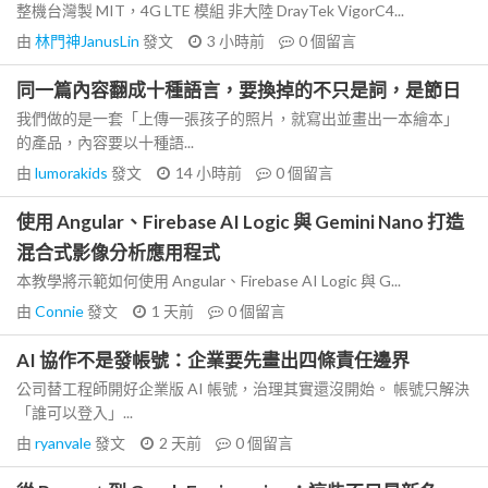
整機台灣製 MIT，4G LTE 模組 非大陸 DrayTek VigorC4...
由
林門神JanusLin
發文
3 小時前
0
個留言
同一篇內容翻成十種語言，要換掉的不只是詞，是節日
我們做的是一套「上傳一張孩子的照片，就寫出並畫出一本繪本」
的產品，內容要以十種語...
由
lumorakids
發文
14 小時前
0
個留言
使用 Angular、Firebase AI Logic 與 Gemini Nano 打造
混合式影像分析應用程式
本教學將示範如何使用 Angular、Firebase AI Logic 與 G...
由
Connie
發文
1 天前
0
個留言
AI 協作不是發帳號：企業要先畫出四條責任邊界
公司替工程師開好企業版 AI 帳號，治理其實還沒開始。 帳號只解決
「誰可以登入」...
由
ryanvale
發文
2 天前
0
個留言