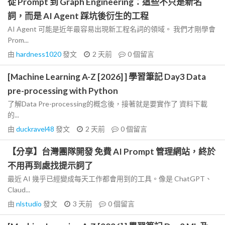
從 Prompt 到 Graph Engineering：這些不只是新名
詞，而是 AI Agent 踩坑後衍生的工程
AI Agent 可能是近年最容易出現新工程名詞的領域。 我們才剛學會
Prom...
由
hardness1020
發文
2 天前
0
個留言
[Machine Learning A-Z [2026] ] 學習筆記 Day3 Data
pre-processing with Python
了解Data Pre-processing的概念後，接著就是要實作了 資料下載
的...
由
duckravel48
發文
2 天前
0
個留言
【分享】台灣團隊開發 免費 AI Prompt 管理網站，終於
不用再到處找提示詞了
最近 AI 幾乎已經變成每天工作都會用到的工具。像是 ChatGPT、
Claud...
由
nlstudio
發文
3 天前
0
個留言