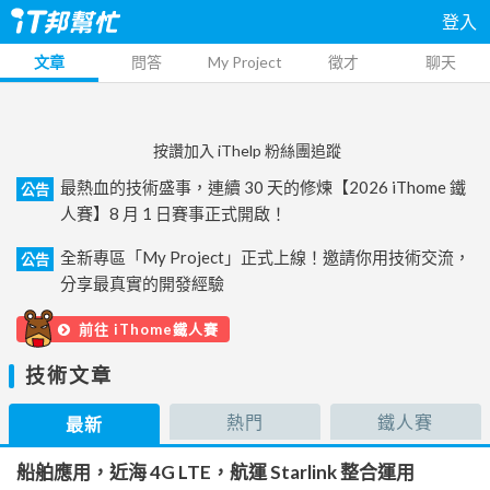
登入
文章
問答
My Project
徵才
聊天
按讚加入 iThelp 粉絲團追蹤
最熱血的技術盛事，連續 30 天的修煉【2026 iThome 鐵
公告
人賽】8 月 1 日賽事正式開啟！
全新專區「My Project」正式上線！邀請你用技術交流，
公告
分享最真實的開發經驗
前往 iThome鐵人賽
技術文章
熱門
鐵人賽
最新
船舶應用，近海 4G LTE，航運 Starlink 整合運用