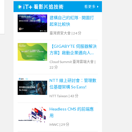
看影片追技術
看更多
建構自己的紅隊 - 開圖打
起來比較快
臺灣資安大會
|
24 分
【GIGABYTE 伺服器解決
方案】啟動企業邁向人工
智慧應用的一站式解決方
Cloud Summit 臺灣雲端大會
|
案
22 分
NTT 線上研討會：管理數
位基礎架構 So Easy!
NTT Taiwan
|
43 分
Headless CMS 的前端應
用
MWC
|
29 分