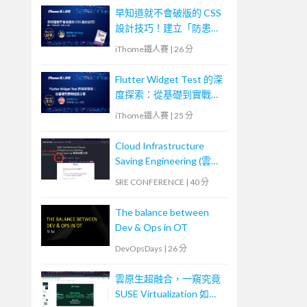
早知道就不會破版的 CSS
設計技巧！建立「防患未
然」的匠人心態
iThome鐵人賽
|
26 分
Flutter Widget Test 的深
度探索：從基礎到實戰經
驗分享
iThome鐵人賽
|
25 分
Cloud Infrastructure
Saving Engineering (雲端
省錢工程)
SRE CONFERENCE
|
40 分
The balance between
Dev & Ops in OT
DevOpsDays
|
26 分
雲原生超融合，一窺究竟
SUSE Virtualization 如何