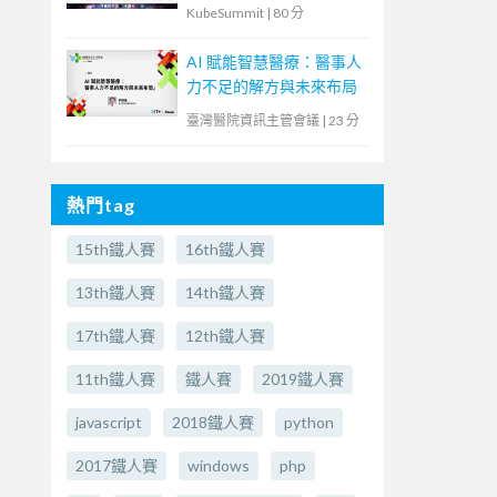
解決傳統應用與現代化雲
KubeSummit
|
80 分
原生鴻溝
AI 賦能智慧醫療：醫事人
力不足的解方與未來布局
臺灣醫院資訊主管會議
|
23 分
熱門tag
15th鐵人賽
16th鐵人賽
13th鐵人賽
14th鐵人賽
17th鐵人賽
12th鐵人賽
11th鐵人賽
鐵人賽
2019鐵人賽
javascript
2018鐵人賽
python
2017鐵人賽
windows
php