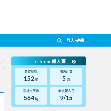
登入/註冊
iThome鐵人賽
蹤
參賽組數
團體組數
152
5
組
組
累計文章數
最後報名日
564
9/15
篇