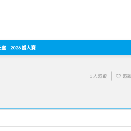
天室
2026 鐵人賽
追
1
人追蹤