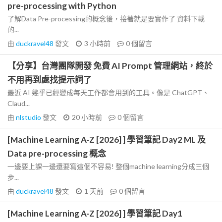
pre-processing with Python
了解Data Pre-processing的概念後，接著就是要實作了 資料下載
的...
由
duckravel48
發文
3 小時前
0
個留言
【分享】台灣團隊開發 免費 AI Prompt 管理網站，終於
不用再到處找提示詞了
最近 AI 幾乎已經變成每天工作都會用到的工具。像是 ChatGPT、
Claud...
由
nlstudio
發文
20 小時前
0
個留言
[Machine Learning A-Z [2026] ] 學習筆記 Day2 ML 及
Data pre-processing 概念
一邊要上課一邊還要寫這個不容易! 整個machine learning分成三個
步...
由
duckravel48
發文
1 天前
0
個留言
[Machine Learning A-Z [2026] ] 學習筆記 Day1