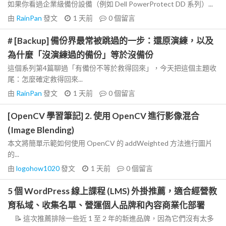
如果你看過企業級備份設備（例如 Dell PowerProtect DD 系列）...
由
RainPan
發文
1 天前
0
個留言
# [Backup] 備份界最常被跳過的一步：還原演練，以及
為什麼「沒演練過的備份」等於沒備份
這個系列第4篇聊過「有備份不等於救得回來」，今天把這個主題收
尾：怎麼確定救得回來...
由
RainPan
發文
1 天前
0
個留言
[OpenCV 學習筆記] 2. 使用 OpenCV 進行影像混合
(Image Blending)
本文將簡單示範如何使用 OpenCV 的 addWeighted 方法進行圖片
的...
由
logohow1020
發文
1 天前
0
個留言
5 個 WordPress 線上課程 (LMS) 外掛推薦，適合經營教
育私域、收集名單、營運個人品牌和內容商業化部署
📝 這次推薦排除一些近 1 至 2 年的新進品牌，因為它們沒有太多