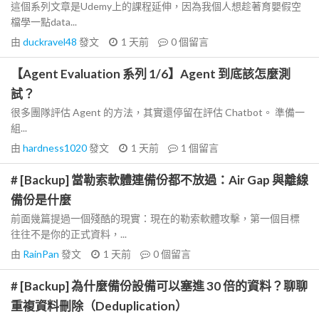
這個系列文章是Udemy上的課程延伸，因為我個人想趁著育嬰假空
檔學一點data...
由
duckravel48
發文
1 天前
0
個留言
【Agent Evaluation 系列 1/6】Agent 到底該怎麼測
試？
很多團隊評估 Agent 的方法，其實還停留在評估 Chatbot。 準備一
組...
由
hardness1020
發文
1 天前
1
個留言
# [Backup] 當勒索軟體連備份都不放過：Air Gap 與離線
備份是什麼
前面幾篇提過一個殘酷的現實：現在的勒索軟體攻擊，第一個目標
往往不是你的正式資料，...
由
RainPan
發文
1 天前
0
個留言
# [Backup] 為什麼備份設備可以塞進 30 倍的資料？聊聊
重複資料刪除（Deduplication）