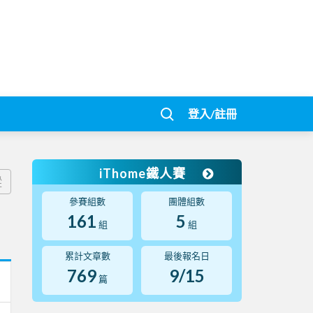
登入/註冊
iThome鐵人賽
蹤
參賽組數
團體組數
161
5
組
組
累計文章數
最後報名日
769
9/15
篇