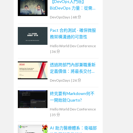
【DevOps入門班】
BizDevOps 力量：從需求
轉換到團隊內外溝通
DevOpsDays
|
68 分
Pact 合約測試 - 確保微服
務架構溝通的可靠性
Hello World Dev Conference
|
36 分
透過跨部門內部兼職重新
定義價值：將最長交付週
期從 1 個月縮短到 10 分
DevOpsDays
|
26 分
鐘的 DevOps 實踐
終究要有Markdown何不
一開始就Quarto?
Hello World Dev Conference
|
35 分
AI 助力醫療體系：衛福部