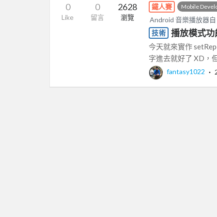
0
0
2628
鐵人賽
Mobile Deve
Like
留言
瀏覽
Android 音樂播放器
播放模式功能(
技術
今天就來實作 setRepe
字進去就好了 XD，但在
fantasy1022
‧