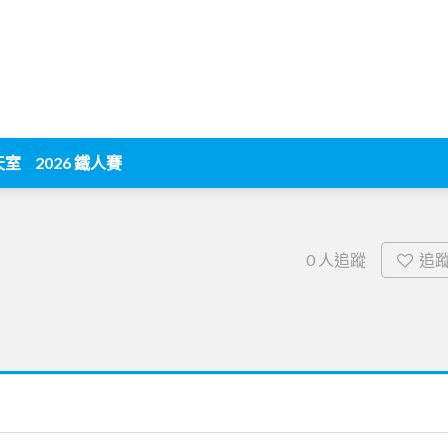
天室
2026 鐵人賽
追
0
人追蹤