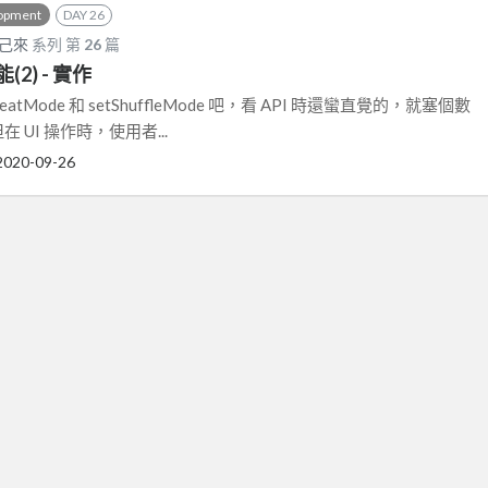
lopment
DAY 26
自己來
系列 第
26
篇
2) - 實作
atMode 和 setShuffleMode 吧，看 API 時還蠻直覺的，就塞個數
 UI 操作時，使用者...
2020-09-26