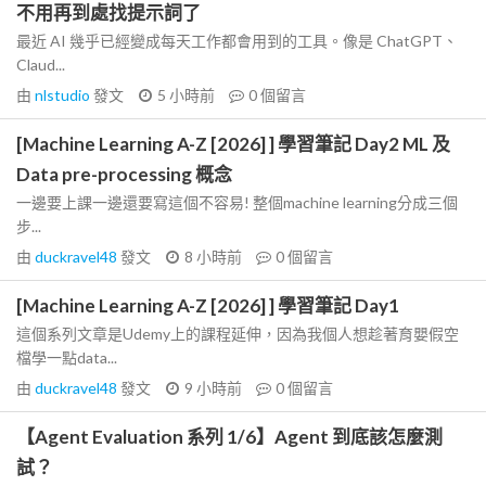
不用再到處找提示詞了
最近 AI 幾乎已經變成每天工作都會用到的工具。像是 ChatGPT、
Claud...
由
nlstudio
發文
5 小時前
0
個留言
[Machine Learning A-Z [2026] ] 學習筆記 Day2 ML 及
Data pre-processing 概念
一邊要上課一邊還要寫這個不容易! 整個machine learning分成三個
步...
由
duckravel48
發文
8 小時前
0
個留言
[Machine Learning A-Z [2026] ] 學習筆記 Day1
這個系列文章是Udemy上的課程延伸，因為我個人想趁著育嬰假空
檔學一點data...
由
duckravel48
發文
9 小時前
0
個留言
【Agent Evaluation 系列 1/6】Agent 到底該怎麼測
試？