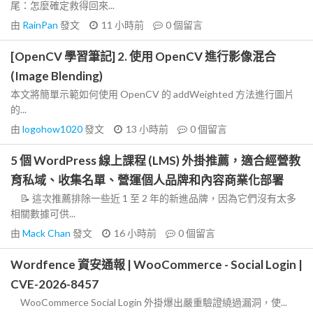
尾：怎麼確定救得回來...
由
RainPan
發文
11 小時前
0
個留言
[OpenCV 學習筆記] 2. 使用 OpenCV 進行影像混合
(Image Blending)
本文將簡單示範如何使用 OpenCV 的 addWeighted 方法進行圖片
的...
由
logohow1020
發文
13 小時前
0
個留言
5 個 WordPress 線上課程 (LMS) 外掛推薦，適合經營教
育私域、收集名單、營運個人品牌和內容商業化部署
📝 這次推薦排除一些近 1 至 2 年的新進品牌，因為它們沒有太多
相關數據可供...
由
Mack Chan
發文
16 小時前
0
個留言
Wordfence 資安通報 | WooCommerce - Social Login |
CVE-2026-8457
WooCommerce Social Login 外掛爆出嚴重驗證繞過漏洞，使...