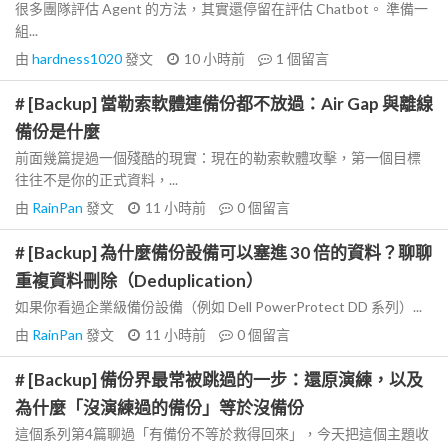
很多團隊評估 Agent 的方法，其實還停留在評估 Chatbot。 準備一
組...
由
hardness1020
發文
10 小時前
1
個留言
# [Backup] 當勒索軟體連備份都不放過：Air Gap 與離線
備份是什麼
前面幾篇提過一個殘酷的現實：現在的勒索軟體攻擊，第一個目標
往往不是你的正式資料，...
由
RainPan
發文
11 小時前
0
個留言
# [Backup] 為什麼備份設備可以塞進 30 倍的資料？聊聊
重複資料刪除（Deduplication）
如果你看過企業級備份設備（例如 Dell PowerProtect DD 系列）...
由
RainPan
發文
11 小時前
0
個留言
# [Backup] 備份界最常被跳過的一步：還原演練，以及
為什麼「沒演練過的備份」等於沒備份
這個系列第4篇聊過「有備份不等於救得回來」，今天把這個主題收