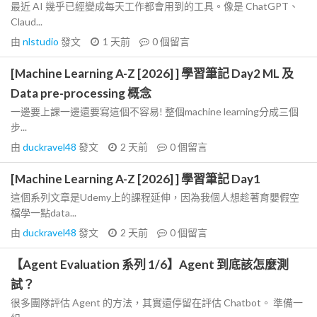
最近 AI 幾乎已經變成每天工作都會用到的工具。像是 ChatGPT、
Claud...
由
nlstudio
發文
1 天前
0
個留言
[Machine Learning A-Z [2026] ] 學習筆記 Day2 ML 及
Data pre-processing 概念
一邊要上課一邊還要寫這個不容易! 整個machine learning分成三個
步...
由
duckravel48
發文
2 天前
0
個留言
[Machine Learning A-Z [2026] ] 學習筆記 Day1
這個系列文章是Udemy上的課程延伸，因為我個人想趁著育嬰假空
檔學一點data...
由
duckravel48
發文
2 天前
0
個留言
【Agent Evaluation 系列 1/6】Agent 到底該怎麼測
試？
很多團隊評估 Agent 的方法，其實還停留在評估 Chatbot。 準備一