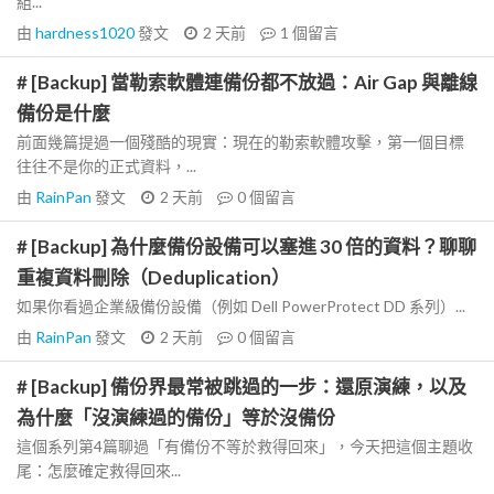
組...
由
hardness1020
發文
2 天前
1
個留言
# [Backup] 當勒索軟體連備份都不放過：Air Gap 與離線
備份是什麼
前面幾篇提過一個殘酷的現實：現在的勒索軟體攻擊，第一個目標
往往不是你的正式資料，...
由
RainPan
發文
2 天前
0
個留言
# [Backup] 為什麼備份設備可以塞進 30 倍的資料？聊聊
重複資料刪除（Deduplication）
如果你看過企業級備份設備（例如 Dell PowerProtect DD 系列）...
由
RainPan
發文
2 天前
0
個留言
# [Backup] 備份界最常被跳過的一步：還原演練，以及
為什麼「沒演練過的備份」等於沒備份
這個系列第4篇聊過「有備份不等於救得回來」，今天把這個主題收
尾：怎麼確定救得回來...