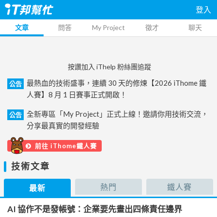
登入
文章
問答
My Project
徵才
聊天
按讚加入 iThelp 粉絲團追蹤
最熱血的技術盛事，連續 30 天的修煉【2026 iThome 鐵
公告
人賽】8 月 1 日賽事正式開啟！
全新專區「My Project」正式上線！邀請你用技術交流，
公告
分享最真實的開發經驗
前往 iThome鐵人賽
技術文章
熱門
鐵人賽
最新
AI 協作不是發帳號：企業要先畫出四條責任邊界