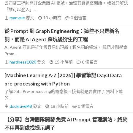
公司替工程師開好企業版 AI 帳號，治理其實還沒開始。 帳號只解決
「誰可以登入」...
由
ryanvale
發文
13 小時前
0
個留言
從 Prompt 到 Graph Engineering：這些不只是新名
詞，而是 AI Agent 踩坑後衍生的工程
AI Agent 可能是近年最容易出現新工程名詞的領域。 我們才剛學會
Prom...
由
hardness1020
發文
15 小時前
0
個留言
[Machine Learning A-Z [2026] ] 學習筆記 Day3 Data
pre-processing with Python
了解Data Pre-processing的概念後，接著就是要實作了 資料下載
的...
由
duckravel48
發文
18 小時前
0
個留言
【分享】台灣團隊開發 免費 AI Prompt 管理網站，終於
不用再到處找提示詞了