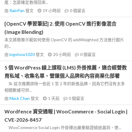
尾：怎麼確定救得回來...
由
RainPan
發文
19 小時前
0
個留言
[OpenCV 學習筆記] 2. 使用 OpenCV 進行影像混合
(Image Blending)
本文將簡單示範如何使用 OpenCV 的 addWeighted 方法進行圖片
的...
由
logohow1020
發文
20 小時前
0
個留言
5 個 WordPress 線上課程 (LMS) 外掛推薦，適合經營教
育私域、收集名單、營運個人品牌和內容商業化部署
📝 這次推薦排除一些近 1 至 2 年的新進品牌，因為它們沒有太多
相關數據可供...
由
Mack Chan
發文
1 天前
0
個留言
Wordfence 資安通報 | WooCommerce - Social Login |
CVE-2026-8457
WooCommerce Social Login 外掛爆出嚴重驗證繞過漏洞，使...