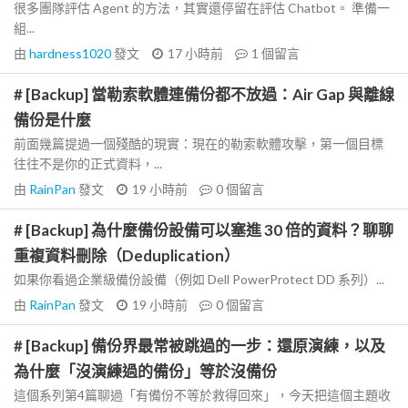
很多團隊評估 Agent 的方法，其實還停留在評估 Chatbot。 準備一
組...
由
hardness1020
發文
17 小時前
1
個留言
# [Backup] 當勒索軟體連備份都不放過：Air Gap 與離線
備份是什麼
前面幾篇提過一個殘酷的現實：現在的勒索軟體攻擊，第一個目標
往往不是你的正式資料，...
由
RainPan
發文
19 小時前
0
個留言
# [Backup] 為什麼備份設備可以塞進 30 倍的資料？聊聊
重複資料刪除（Deduplication）
如果你看過企業級備份設備（例如 Dell PowerProtect DD 系列）...
由
RainPan
發文
19 小時前
0
個留言
# [Backup] 備份界最常被跳過的一步：還原演練，以及
為什麼「沒演練過的備份」等於沒備份
這個系列第4篇聊過「有備份不等於救得回來」，今天把這個主題收