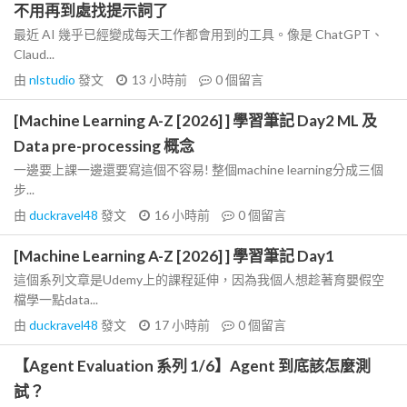
不用再到處找提示詞了
最近 AI 幾乎已經變成每天工作都會用到的工具。像是 ChatGPT、
Claud...
由
nlstudio
發文
13 小時前
0
個留言
[Machine Learning A-Z [2026] ] 學習筆記 Day2 ML 及
Data pre-processing 概念
一邊要上課一邊還要寫這個不容易! 整個machine learning分成三個
步...
由
duckravel48
發文
16 小時前
0
個留言
[Machine Learning A-Z [2026] ] 學習筆記 Day1
這個系列文章是Udemy上的課程延伸，因為我個人想趁著育嬰假空
檔學一點data...
由
duckravel48
發文
17 小時前
0
個留言
【Agent Evaluation 系列 1/6】Agent 到底該怎麼測
試？